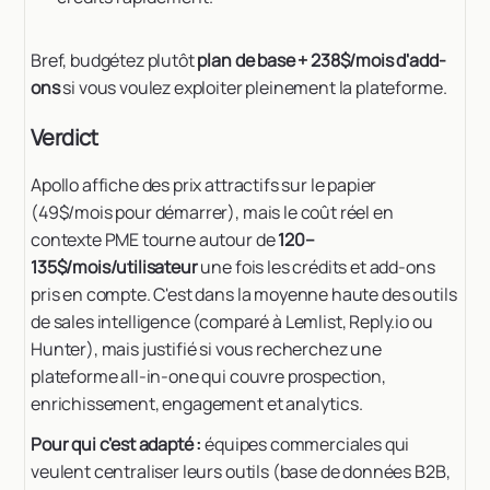
Bref, budgétez plutôt
plan de base + 238$/mois d'add-
ons
si vous voulez exploiter pleinement la plateforme.
Verdict
Apollo affiche des prix attractifs sur le papier
(49$/mois pour démarrer), mais le coût réel en
contexte PME tourne autour de
120–
135$/mois/utilisateur
une fois les crédits et add-ons
pris en compte. C'est dans la moyenne haute des outils
de sales intelligence (comparé à Lemlist, Reply.io ou
Hunter), mais justifié si vous recherchez une
plateforme all-in-one qui couvre prospection,
enrichissement, engagement et analytics.
Pour qui c'est adapté :
équipes commerciales qui
veulent centraliser leurs outils (base de données B2B,