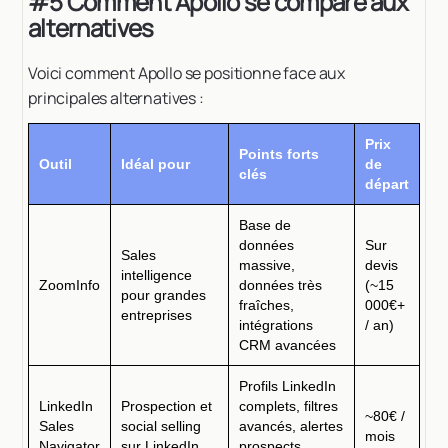
#5 Comment Apollo se compare aux
alternatives
Voici comment Apollo se positionne face aux
principales alternatives :
Prix
Points forts
Outil
Idéal pour
de
clés
départ
Base de
données
Sur
Sales
massive,
devis
intelligence
ZoomInfo
données très
(~15
pour grandes
fraîches,
000€+
entreprises
intégrations
/ an)
CRM avancées
Profils LinkedIn
LinkedIn
Prospection et
complets, filtres
~80€ /
Sales
social selling
avancés, alertes
mois
Navigator
sur LinkedIn
prospects,