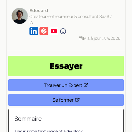
Edouard
Créateur-entrepreneur & consultant SaaS /
IA
Mis à jour :
7/4/2026
Essayer
Trouver un Expert
Se former
Sommaire
This is some text inside of a div block.