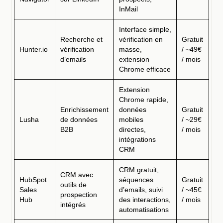
InMail
Interface simple,
Recherche et
vérification en
Gratuit
Hunter.io
vérification
masse,
/ ~49€
d’emails
extension
/ mois
Chrome efficace
Extension
Chrome rapide,
Enrichissement
données
Gratuit
Lusha
de données
mobiles
/ ~29€
B2B
directes,
/ mois
intégrations
CRM
CRM gratuit,
CRM avec
HubSpot
séquences
Gratuit
outils de
Sales
d’emails, suivi
/ ~45€
prospection
Hub
des interactions,
/ mois
intégrés
automatisations