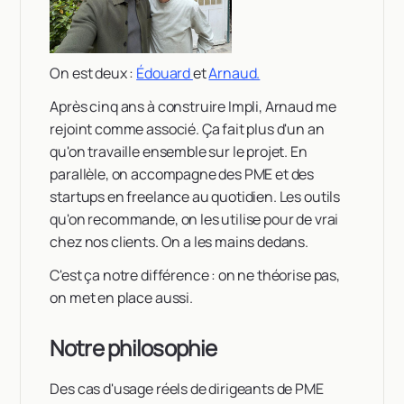
On est deux :
Édouard
et
Arnaud.
Après cinq ans à construire Impli, Arnaud me
rejoint comme associé. Ça fait plus d'un an
qu'on travaille ensemble sur le projet. En
parallèle, on accompagne des PME et des
startups en freelance au quotidien. Les outils
qu'on recommande, on les utilise pour de vrai
chez nos clients. On a les mains dedans.
C'est ça notre différence : on ne théorise pas,
on met en place aussi.
Notre philosophie
Des cas d'usage réels de dirigeants de PME