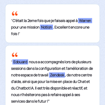
“
C'était la 2eme fois que je faisais appel à
Warren
pour une mission
Notion
. Excellent encore une
fois !
”
“
Edouard
nous a accompagnés lors de plusieurs
sessions dans la configuration et l'amélioration de
notre espace de travail
Zendesk
, de notre centre
d'aide, ainsi que pour la mise en place du Chat et
du Chatbot IA. Il est très disponible et réactif, et
nous n'hésiterons pas à refaire appel à ses
services dans le futur !"