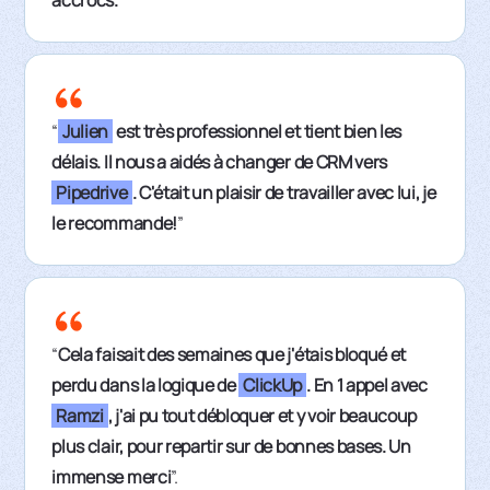
“
Julien
est très professionnel et tient bien les
délais. Il nous a aidés à changer de CRM vers
Pipedrive
. C'était un plaisir de travailler avec lui, je
le recommande!
”
“
Cela faisait des semaines que j'étais bloqué et
perdu dans la logique de
ClickUp
. En 1 appel avec
Ramzi
, j'ai pu tout débloquer et y voir beaucoup
plus clair, pour repartir sur de bonnes bases. Un
immense merci
”.