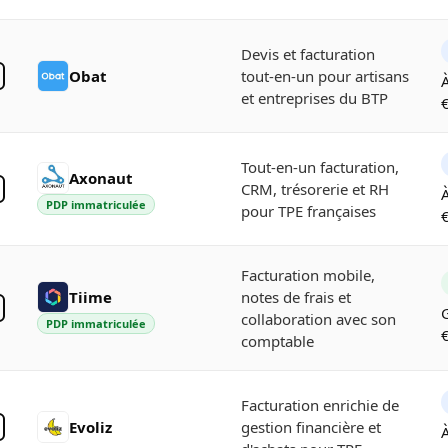
Devis et facturation
Obat
tout-en-un pour artisans
À
et entreprises du BTP
Tout-en-un facturation,
Axonaut
CRM, trésorerie et RH
À
PDP immatriculée
pour TPE françaises
Facturation mobile,
Tiime
notes de frais et
G
collaboration avec son
PDP immatriculée
comptable
Facturation enrichie de
Evoliz
gestion financière et
À