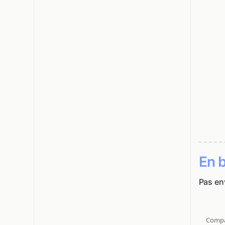
En b
Pas en
Compar