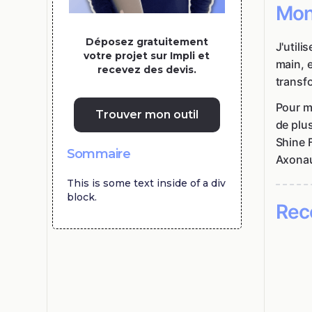
Mon
Déposez gratuitement
J'utili
votre projet sur Impli et
main, e
recevez des devis.
transfo
Pour me
Trouver mon outil
de plu
Shine 
Sommaire
Axonau
This is some text inside of a div
block.
Rec