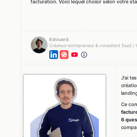
facturation. Voici lequel choisir selon votre s
Edouard
Créateur-entrepreneur & consultant SaaS / 
J'ai te
créatio
landin
Ce com
factur
6 ques
compar