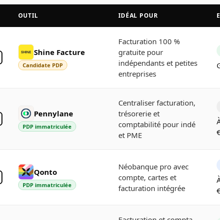
OUTIL
IDÉAL POUR
E
Facturation 100 %
Shine Facture
gratuite pour
indépendants et petites
G
Candidate PDP
entreprises
Centraliser facturation,
Pennylane
trésorerie et
À
comptabilité pour indé
PDP immatriculée
et PME
Néobanque pro avec
Qonto
compte, cartes et
À
PDP immatriculée
facturation intégrée
Facturation et compta