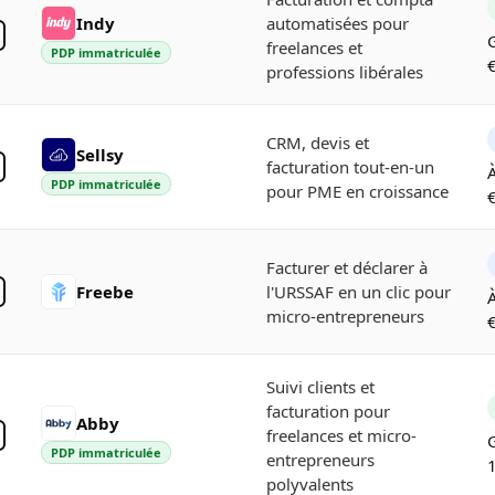
Indy
automatisées pour
G
freelances et
PDP immatriculée
professions libérales
CRM, devis et
Sellsy
facturation tout-en-un
À
PDP immatriculée
pour PME en croissance
Facturer et déclarer à
Freebe
l'URSSAF en un clic pour
À
micro-entrepreneurs
Suivi clients et
facturation pour
Abby
freelances et micro-
G
PDP immatriculée
entrepreneurs
polyvalents