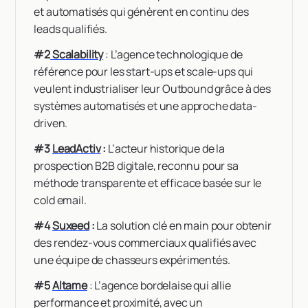
et automatisés qui génèrent en continu des
leads qualifiés.
#2
Scalability
: L’agence technologique de
référence pour les start-ups et scale-ups qui
veulent industrialiser leur Outbound grâce à des
systèmes automatisés et une approche data-
driven.
#3
LeadActiv
:
L’acteur historique de la
prospection B2B digitale, reconnu pour sa
méthode transparente et efficace basée sur le
cold email.
#4
Suxeed
:
La solution clé en main pour obtenir
des rendez-vous commerciaux qualifiés avec
une équipe de chasseurs expérimentés.
#5
Altame
: L’agence bordelaise qui allie
performance et proximité, avec un