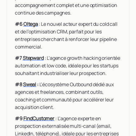
accompagnement complet et une optimisation
continue des campagnes.
#6
Oltega
: Le nouvel acteur expert du cold call
et de l’optimisation CRM, parfait pour les
entreprises cherchant à renforcer leur pipeline
commercial.
#7
Stepward
: L’agence growth hacking orientée
automation et low code, idéale pour les startups
souhaitant industrialiser leur prospection.
#8
Sweal
:
L’écosystème Outbound dédié aux
agences et freelances, combinant outils,
coaching et communauté pour accélérer leur
acquisition client.
#9
FindCustomer
: L’agence experte en
prospection externalisée multi-canal (email,
LinkedIn, téléphone), idéale pour les entreprises