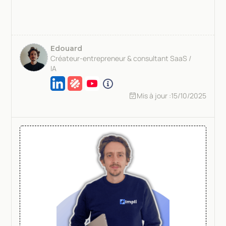
Edouard
Créateur-entrepreneur & consultant SaaS /
IA
Mis à jour :
15/10/2025