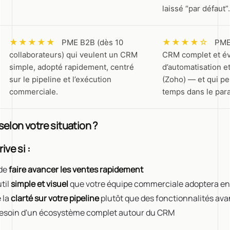
laissé “par défaut”.
★★★★★
★★★★☆
PME B2B (dès 10
PME
collaborateurs) qui veulent un CRM
CRM complet et évo
simple, adopté rapidement, centré
d’automatisation 
sur le pipeline et l’exécution
(Zoho) — et qui pe
commerciale.
temps dans le par
 selon votre situation ?
ve si :
 de
faire avancer les ventes rapidement
til
simple et visuel
que votre équipe commerciale adoptera en
 la
clarté sur votre pipeline
plutôt que des fonctionnalités av
besoin d'un écosystème complet autour du CRM