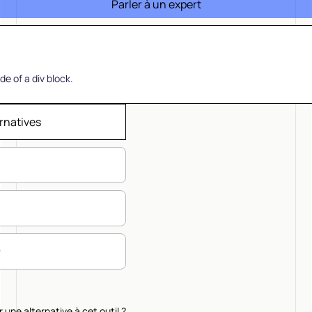
Parler à un expert
de of a div block.
rnatives
une alternative à cet outil ?