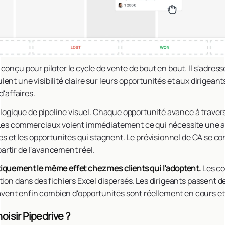
conçu pour piloter le cycle de vente de bout en bout. Il s'adres
ent une visibilité claire sur leurs opportunités et aux dirigeant
d'affaires.
e logique de pipeline visuel. Chaque opportunité avance à traver
 Les commerciaux voient immédiatement ce qui nécessite une 
ges et les opportunités qui stagnent. Le prévisionnel de CA se co
rtir de l'avancement réel.
iquement le même effet chez mes clients qui l'adoptent.
Les co
tion dans des fichiers Excel dispersés. Les dirigeants passent d
 savent enfin combien d'opportunités sont réellement en cours et
oisir Pipedrive ?