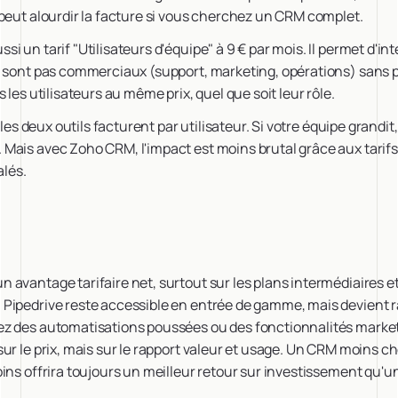
peut alourdir la facture si vous cherchez un CRM complet.
 un tarif "Utilisateurs d'équipe" à 9 € par mois. Il permet d'in
 sont pas commerciaux (support, marketing, opérations) sans pay
 les utilisateurs au même prix, quel que soit leur rôle.
: les deux outils facturent par utilisateur. Si votre équipe grand
Mais avec Zoho CRM, l'impact est moins brutal grâce aux tarifs
alés.
avantage tarifaire net, surtout sur les plans intermédiaires et
Pipedrive reste accessible en entrée de gamme, mais devient 
z des automatisations poussées ou des fonctionnalités marketi
ur le prix, mais sur le rapport valeur et usage. Un CRM moins c
ins offrira toujours un meilleur retour sur investissement qu'un