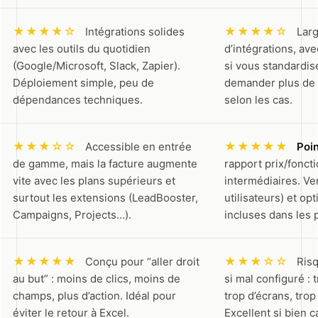
★★★★☆
★★★★☆
Intégrations solides
Lar
avec les outils du quotidien
d’intégrations, av
(Google/Microsoft, Slack, Zapier).
si vous standardis
Déploiement simple, peu de
demander plus de 
dépendances techniques.
selon les cas.
★★★☆☆
★★★★★
Accessible en entrée
Poin
de gamme, mais la facture augmente
rapport prix/foncti
vite avec les plans supérieurs et
intermédiaires. Ver
surtout les extensions (LeadBooster,
utilisateurs) et op
Campaigns, Projects…).
incluses dans les 
★★★★★
★★★☆☆
Conçu pour “aller droit
Ris
au but” : moins de clics, moins de
si mal configuré :
champs, plus d’action. Idéal pour
trop d’écrans, trop
éviter le retour à Excel.
Excellent si bien c