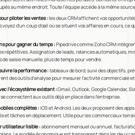
oupés au même endroit. Toute l'équipe accède à la même source 
our piloter les ventes :
les deux CRM affichent vos opportunité
 voyez d'un coup d'œil où se situent vos affaires en cours, ce qu
ns pour gagner du temps :
Pipedrive comme Zoho CRM intègrent
s répétitives. Assignation de leads, relances automatiques, mise
s de saisie manuelle, plus de temps pour vendre.
suivre la performance :
tableaux de bord, suivi des objectifs, pr
ent des outils d'analyse pour mesurer l'activité commerciale et a
vec l'écosystème existant :
Gmail, Outlook, Google Calendar, Sl
se connectent aux outils déjà en place dans l'entreprise.
obiles complètes :
iOS et Android. Les deux proposent des apps
és et tâches en déplacement. Utile pour les commerciaux terrai
 utilisateur lisible :
abonnement mensuel ou annuel, facturatio
 plans. Le modèle économique est transparent dans les deux ca