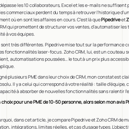
asse les 10 collaborateurs, Excel et les e-mails ne suffisent 
 les commerciaux perdent du temps à retrouver l'historique d'un
ment où en sont les affaires en cours. C'est là que
Pipedrive
et
Z
CRM qui promettent de structurer vos ventes, d'automatiser les t
lité à vos équipes.
 sont très différentes. Pipedrive mise tout sur la performance
es fonctionnalités laser-focus. Zoho CRM, lui, est un couteau s
ient, automatisations poussées… le tout à un prix plus accessibl
mplique.
é plusieurs PME dans leur choix de CRM, mon constat est clair :
bsolu. Il y a celui qui correspond à votre réalité : taille d'équipe
capacité à absorber de nouvelles fonctionnalités sans ralentir l'
 un choix pour une PME de 10-50 personne, alors selon mon avis Pi
quoi, dans cet article, je compare Pipedrive et Zoho CRM de m
on, intégrations, limites réelles, et cas d'usage types. L'objectif 