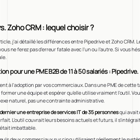
s. Zoho CRM : lequel choisir ?
ticle, j'ai détaillé les différences entre Pipedrive et Zoho CRM. 
 vous ne ferez pas d'erreur fatale avec l'un ou l'autre. Si vous hé
le.
 pour une PME B2B de 11 à 50 salariés : Pipedrive.
tient à l'adoption par vos commerciaux. Dans une PME de cette ta
former une équipe et espérer qu'elle utilise vraiment l'outil. Vo
exe naturel, pas une contrainte administrative.
dernier une entreprise de services IT de 35 personnes
qui avait
arfait. L'outil couvrait leurs besoins actuels et futurs, il s'intégrai
 était imbattable.
euls deux commerciaux sur cinq utilisaient réellement le systè