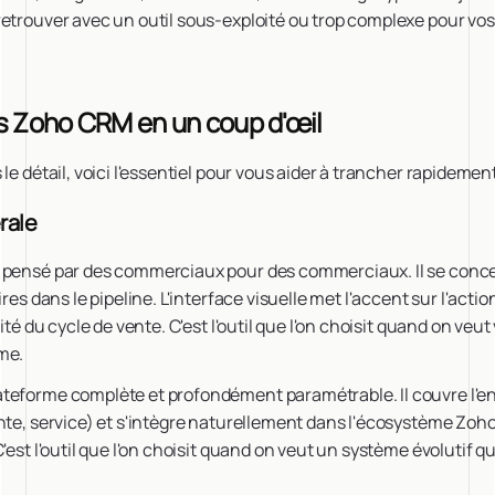
etrouver avec un outil sous-exploité ou trop complexe pour vos
s Zoho CRM en un coup d'œil
le détail, voici l'essentiel pour vous aider à trancher rapidement
rale
pensé par des commerciaux pour des commerciaux. Il se conce
ires dans le pipeline. L'interface visuelle met l'accent sur l'act
lité du cycle de vente. C'est l'outil que l'on choisit quand on veu
me.
ateforme complète et profondément paramétrable. Il couvre l'
nte, service) et s'intègre naturellement dans l'écosystème Zoho
'est l'outil que l'on choisit quand on veut un système évolutif q