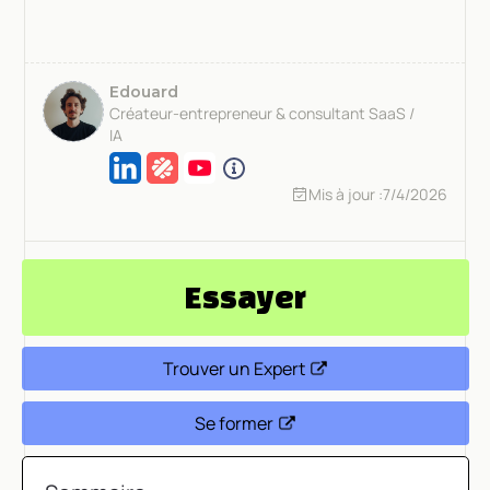
Edouard
Créateur-entrepreneur & consultant SaaS /
IA
Mis à jour :
7/4/2026
Essayer
Trouver un Expert
Se former