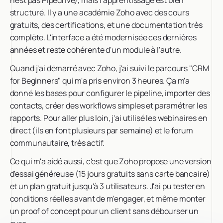
n'est pas Pipedrive), mais l'apprentissage est bien
structuré. Il y a une académie Zoho avec des cours
gratuits, des certifications, et une documentation très
complète. L'interface a été modernisée ces dernières
années et reste cohérente d'un module à l'autre.
Quand j'ai démarré avec Zoho, j'ai suivi le parcours "CRM
for Beginners" qui m'a pris environ 3 heures. Ça m'a
donné les bases pour configurer le pipeline, importer des
contacts, créer des workflows simples et paramétrer les
rapports. Pour aller plus loin, j'ai utilisé les webinaires en
direct (ils en font plusieurs par semaine) et le forum
communautaire, très actif.
Ce qui m'a aidé aussi, c'est que Zoho propose une version
d'essai généreuse (15 jours gratuits sans carte bancaire)
et un plan gratuit jusqu'à 3 utilisateurs. J'ai pu tester en
conditions réelles avant de m'engager, et même monter
un proof of concept pour un client sans débourser un