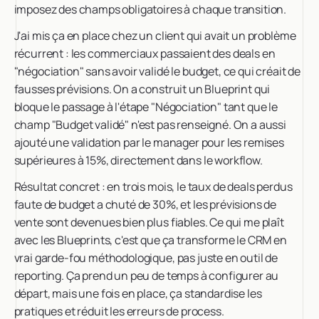
imposez des champs obligatoires à chaque transition.
J'ai mis ça en place chez un client qui avait un problème
récurrent : les commerciaux passaient des deals en
"négociation" sans avoir validé le budget, ce qui créait de
fausses prévisions. On a construit un Blueprint qui
bloque le passage à l'étape "Négociation" tant que le
champ "Budget validé" n'est pas renseigné. On a aussi
ajouté une validation par le manager pour les remises
supérieures à 15%, directement dans le workflow.
Résultat concret : en trois mois, le taux de deals perdus
faute de budget a chuté de 30%, et les prévisions de
vente sont devenues bien plus fiables. Ce qui me plaît
avec les Blueprints, c'est que ça transforme le CRM en
vrai garde-fou méthodologique, pas juste en outil de
reporting. Ça prend un peu de temps à configurer au
départ, mais une fois en place, ça standardise les
pratiques et réduit les erreurs de process.