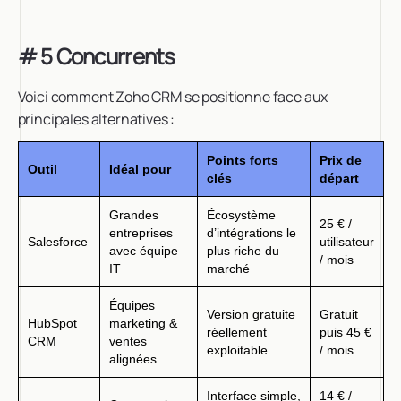
# 5 Concurrents
Voici comment Zoho CRM se positionne face aux
principales alternatives :
Points forts
Prix de
Outil
Idéal pour
clés
départ
Grandes
Écosystème
25 € /
entreprises
d’intégrations le
Salesforce
utilisateur
avec équipe
plus riche du
/ mois
IT
marché
Équipes
Version gratuite
Gratuit
HubSpot
marketing &
réellement
puis 45 €
CRM
ventes
exploitable
/ mois
alignées
Interface simple,
14 € /