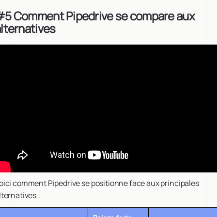
#5 Comment Pipedrive se compare aux
lternatives
oici comment Pipedrive se positionne face aux principales
lternatives :