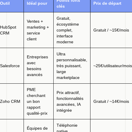
Points forts
Outil
Idéal pour
Prix de départ
clés
Gratuit,
Ventes +
écosystème
HubSpot
marketing +
complet,
Gratuit / ~15€/mois
CRM
service
interface
client
moderne
Ultra
Entreprises
personnalisable,
avec
Salesforce
très puissant,
~25€/utilisateur/mois
besoins
large
avancés
marketplace
PME
Prix attractif,
cherchant
fonctionnalités
Zoho CRM
un bon
Gratuit / ~14€/mois
avancées, IA
rapport
intégrée
qualité-prix
Téléphonie
Équipes de
native,