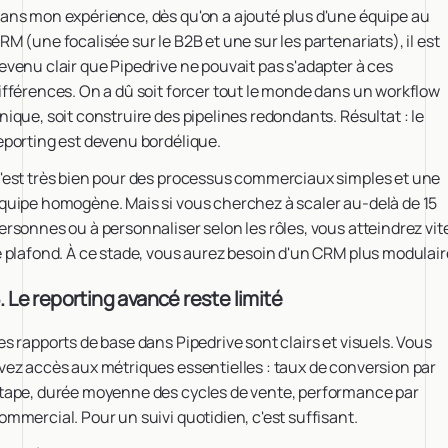
ans mon expérience, dès qu'on a ajouté plus d'une équipe au
RM (une focalisée sur le B2B et une sur les partenariats), il est
evenu clair que Pipedrive ne pouvait pas s'adapter à ces
ifférences. On a dû soit forcer tout le monde dans un workflow
nique, soit construire des pipelines redondants. Résultat : le
eporting est devenu bordélique.
'est très bien pour des processus commerciaux simples et une
quipe homogène. Mais si vous cherchez à scaler au-delà de 15
ersonnes ou à personnaliser selon les rôles, vous atteindrez vit
e plafond. À ce stade, vous aurez besoin d'un CRM plus modulair
. Le reporting avancé reste limité
es rapports de base dans Pipedrive sont clairs et visuels. Vous
vez accès aux métriques essentielles : taux de conversion par
tape, durée moyenne des cycles de vente, performance par
ommercial. Pour un suivi quotidien, c'est suffisant.