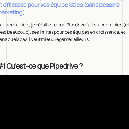
t efficasse pour vos équipe Sales (sans besoins
arketing).
ans cet article, je détaille ce que Pipedrive fait vraiment bien (e
'est beaucoup), ses limites pour des équipes en croissance, et
ans quels cas il vaut mieux regarder ailleurs.
1 Qu'est-ce que Pipedrive ?