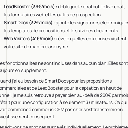
LeadBooster (39€/mois)
: débloque le chatbot, le live chat,
les formulaires web et les outils de prospection
Smart Docs (32€/mois)
: ajoute les signatures électronique
les templates de propositions et le suivi des documents
Web Visitors (41€/mois)
: révèle quelles entreprises visitent
votre site de manière anonyme
es fonctionnalités ne sont incluses dans aucun plan. Elles sont
oujours en supplément.
uand j'ai eu besoin de Smart Docs pour les propositions
ommerciales et de LeadBooster pour la captation en haut de
unnel, je me suis retrouvé à payer bien au-delà de 200€ par moi
'était pour une configuration à seulement 3 utilisateurs. Ce qui
vait commencé comme un CRM pas cher s'est transformé en
nvestissement conséquent.
es add-ons ne sont pas surpayés individuellement. Le problème