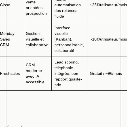
vente
Close
automatisation
~25€/utilisateur/mois
orientées
des relances,
prospection
fluide
Interface
Monday
Gestion
visuelle
Sales
visuelle et
(Kanban),
~10€/utilisateur/mois
CRM
collaborative
personnalisable,
collaboratif
Lead scoring,
CRM
téléphonie
moderne
Freshsales
intégrée, bon
Gratuit / ~9€/mois
avec IA
rapport qualité-
accessible
prix