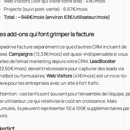
Web Visitors (voir qui visite votre site) : 41€/mois
Projects (suivi post-vente) : 6,67€/mois
Total : ~946€/mois (environ 63€/utilisateur/mois)
es add-ons qui font grimper la facture
ipedrive facture séparément ce que d'autres CRM incluent de
ase.
Campaigns
(13,33€/mois) est quasi-indispensable si vous
aites de l'email marketing depuis votre CRM.
LeadBooster
32,50€/mois) devient nécessaire pour capturer des leads via
hatbot ou formulaires.
Web Visitors
(41€/mois) est un nice-to-
ave pour les entreprises avec un site à fort trafic.
ttention : ces tarifs sont souvent pour l'ensemble de l'équipe, p
ar utilisateur, ce qui relativise le coût en croissance. Mais
umulés, ils peuvent représenter 50 à 100€ supplémentaires par
ois.
erdict