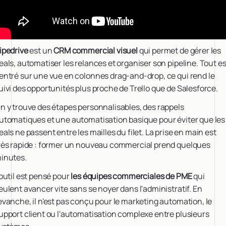
ipedrive
est un
CRM commercial visuel
qui permet de gérer les
eals, automatiser les relances et organiser son pipeline. Tout es
entré sur une vue en colonnes drag-and-drop, ce qui rend le
uivi des opportunités plus proche de Trello que de Salesforce.
n y trouve des étapes personnalisables, des rappels
utomatiques et une automatisation basique pour éviter que les
eals ne passent entre les mailles du filet. La prise en main est
rès rapide : former un nouveau commercial prend quelques
inutes.
'outil est pensé pour
les équipes commerciales de PME
qui
eulent avancer vite sans se noyer dans l'administratif. En
evanche, il n'est pas conçu pour le marketing automation, le
upport client ou l'automatisation complexe entre plusieurs