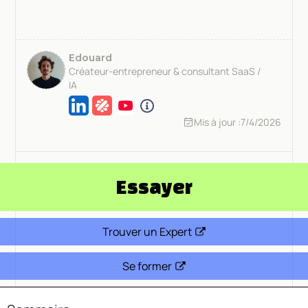
Edouard
Créateur-entrepreneur & consultant SaaS /
IA
Mis à jour :
7/4/2026
Essayer
Trouver un Expert
Se former