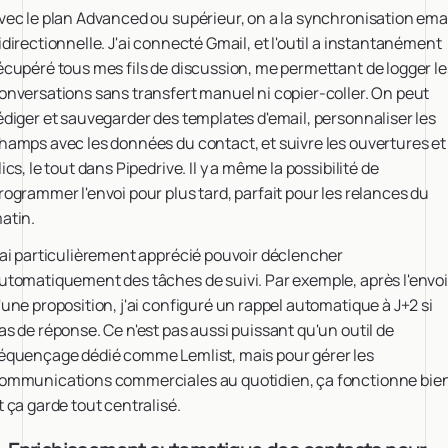
vec le plan Advanced ou supérieur, on a la synchronisation ema
idirectionnelle. J'ai connecté Gmail, et l'outil a instantanément
écupéré tous mes fils de discussion, me permettant de logger le
onversations sans transfert manuel ni copier-coller. On peut
édiger et sauvegarder des templates d'email, personnaliser les
hamps avec les données du contact, et suivre les ouvertures et
lics, le tout dans Pipedrive. Il y a même la possibilité de
rogrammer l'envoi pour plus tard, parfait pour les relances du
atin.
'ai particulièrement apprécié pouvoir déclencher
utomatiquement des tâches de suivi. Par exemple, après l'envoi
'une proposition, j'ai configuré un rappel automatique à J+2 si
as de réponse. Ce n'est pas aussi puissant qu'un outil de
équençage dédié comme Lemlist, mais pour gérer les
ommunications commerciales au quotidien, ça fonctionne bie
t ça garde tout centralisé.