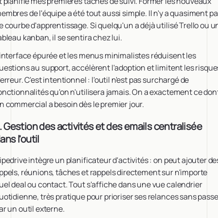
t planifié mes premières tâches de suivi. Former les nouveaux
embres de l'équipe a été tout aussi simple. Il n'y a quasiment p
e courbe d'apprentissage. Si quelqu'un a déjà utilisé Trello ou u
ableau kanban, il se sentira chez lui.
'interface épurée et les menus minimalistes réduisent les
uestions au support, accélèrent l'adoption et limitent les risque
'erreur. C'est intentionnel : l'outil n'est pas surchargé de
onctionnalités qu'on n'utilisera jamais. On a exactement ce don
n commercial a besoin dès le premier jour.
. Gestion des activités et des emails centralisée
ans l'outil
ipedrive intègre un planificateur d'activités : on peut ajouter de
ppels, réunions, tâches et rappels directement sur n'importe
uel deal ou contact. Tout s'affiche dans une vue calendrier
uotidienne, très pratique pour prioriser ses relances sans passe
ar un outil externe.