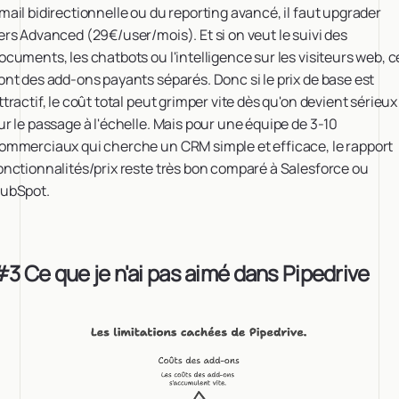
mail bidirectionnelle ou du reporting avancé, il faut upgrader
ers Advanced (29€/user/mois). Et si on veut le suivi des
ocuments, les chatbots ou l'intelligence sur les visiteurs web, c
ont des add-ons payants séparés. Donc si le prix de base est
ttractif, le coût total peut grimper vite dès qu'on devient sérieux
ur le passage à l'échelle. Mais pour une équipe de 3-10
ommerciaux qui cherche un CRM simple et efficace, le rapport
onctionnalités/prix reste très bon comparé à Salesforce ou
ubSpot.
3 Ce que je n'ai pas aimé dans Pipedrive