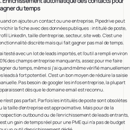
. Enrichissement automatique des contacts pour
agner du temps
uand on ajoute un contact ou une entreprise, Pipedrive peut
nrichir la fiche avec des données publiques : intitulé de poste,
rofil LinkedIn, taille d'entreprise, secteur, site web. C'est une
onctionnalité discrète mais qui fait gagner pas mal de temps.
'ai testé avec un lot de leads importés, et l'outil a rempli environ
0% des champs entreprise manquants, assez pour me faire
agner du temps, même si j'ai quand même vérifié manuellemen
es leads à fort potentiel. C'est un bon moyen de réduire la saisie
anuelle. Pas besoin de googler les infos entreprise, la plupart
pparaissent dès que le domaine email est reconnu.
e n'est pas parfait. Parfois les intitulés de poste sont obsolètes
u la taille d'entreprise est approximative. Mais pour de la
rospection outbound ou de l'enrichissement de leads entrants,
'est un gain de temps réel pour une PME qui n'a pas de budget
our un outil d'enrichissement dédié.