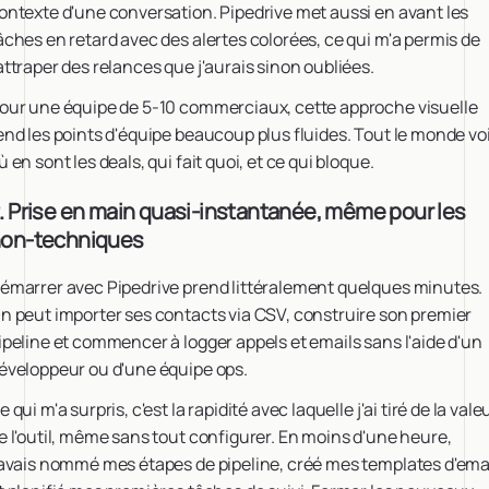
ontexte d'une conversation. Pipedrive met aussi en avant les
âches en retard avec des alertes colorées, ce qui m'a permis de
attraper des relances que j'aurais sinon oubliées.
our une équipe de 5-10 commerciaux, cette approche visuelle
end les points d'équipe beaucoup plus fluides. Tout le monde vo
ù en sont les deals, qui fait quoi, et ce qui bloque.
. Prise en main quasi-instantanée, même pour les
on-techniques
émarrer avec Pipedrive prend littéralement quelques minutes.
n peut importer ses contacts via CSV, construire son premier
ipeline et commencer à logger appels et emails sans l'aide d'un
éveloppeur ou d'une équipe ops.
e qui m'a surpris, c'est la rapidité avec laquelle j'ai tiré de la vale
e l'outil, même sans tout configurer. En moins d'une heure,
'avais nommé mes étapes de pipeline, créé mes templates d'ema