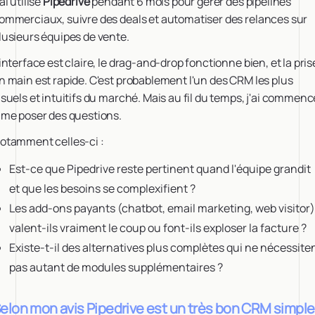
'ai utilisé
Pipedrive
pendant 6 mois pour gérer des pipelines
ommerciaux, suivre des deals et automatiser des relances sur
lusieurs équipes de vente.
'interface est claire, le drag-and-drop fonctionne bien, et la pris
n main est rapide. C'est probablement l'un des CRM les plus
isuels et intuitifs du marché. Mais au fil du temps, j'ai commenc
 me poser des questions.
otamment celles-ci :
Est-ce que Pipedrive reste pertinent quand l'équipe grandit
et que les besoins se complexifient ?
Les add-ons payants (chatbot, email marketing, web visitor)
valent-ils vraiment le coup ou font-ils exploser la facture ?
Existe-t-il des alternatives plus complètes qui ne nécessite
pas autant de modules supplémentaires ?
elon mon avis Pipedrive est un très bon CRM simple