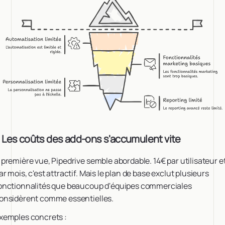
. Les coûts des add-ons s'accumulent vite
 première vue, Pipedrive semble abordable. 14€ par utilisateur e
ar mois, c'est attractif. Mais le plan de base exclut plusieurs
onctionnalités que beaucoup d'équipes commerciales
onsidèrent comme essentielles.
xemples concrets :