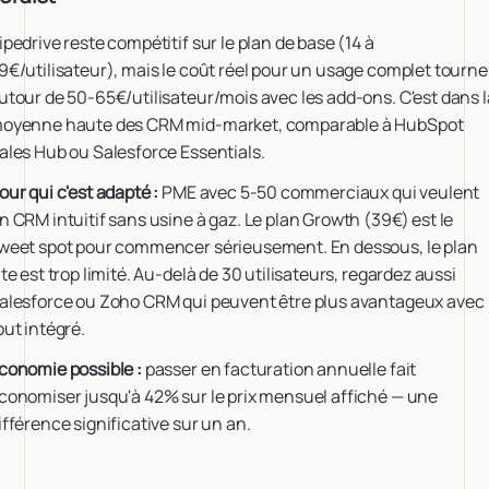
ipedrive reste compétitif sur le plan de base (14 à
9€/utilisateur), mais le coût réel pour un usage complet tourne
utour de 50-65€/utilisateur/mois avec les add-ons. C'est dans l
oyenne haute des CRM mid-market, comparable à HubSpot
ales Hub ou Salesforce Essentials.
our qui c'est adapté :
PME avec 5-50 commerciaux qui veulent
n CRM intuitif sans usine à gaz. Le plan Growth (39€) est le
weet spot pour commencer sérieusement. En dessous, le plan
ite est trop limité. Au-delà de 30 utilisateurs, regardez aussi
alesforce ou Zoho CRM qui peuvent être plus avantageux avec
out intégré.
conomie possible :
passer en facturation annuelle fait
conomiser jusqu'à 42% sur le prix mensuel affiché — une
ifférence significative sur un an.