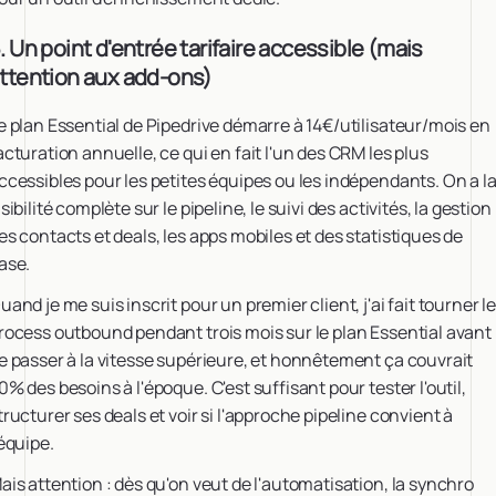
. Un point d'entrée tarifaire accessible (mais
ttention aux add-ons)
e plan Essential de Pipedrive démarre à 14€/utilisateur/mois en
acturation annuelle, ce qui en fait l'un des CRM les plus
ccessibles pour les petites équipes ou les indépendants. On a l
isibilité complète sur le pipeline, le suivi des activités, la gestion
es contacts et deals, les apps mobiles et des statistiques de
ase.
uand je me suis inscrit pour un premier client, j'ai fait tourner le
rocess outbound pendant trois mois sur le plan Essential avant
e passer à la vitesse supérieure, et honnêtement ça couvrait
0% des besoins à l'époque. C'est suffisant pour tester l'outil,
tructurer ses deals et voir si l'approche pipeline convient à
'équipe.
ais attention : dès qu'on veut de l'automatisation, la synchro