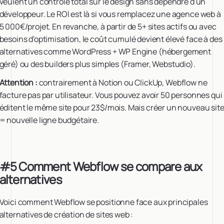
veulent un contrôle total sur le design sans dépendre d'un
développeur. Le ROI est là si vous remplacez une agence web à
5 000€/projet. En revanche, à partir de 5+ sites actifs ou avec
besoins d'optimisation, le coût cumulé devient élevé face à des
alternatives comme WordPress + WP Engine (hébergement
géré) ou des builders plus simples (Framer, Webstudio).
Attention :
contrairement à Notion ou ClickUp, Webflow ne
facture pas par utilisateur. Vous pouvez avoir 50 personnes qui
éditent le même site pour 23$/mois. Mais créer un nouveau sit
= nouvelle ligne budgétaire.
#5 Comment Webflow se compare aux
alternatives
Voici comment Webflow se positionne face aux principales
alternatives de création de sites web :