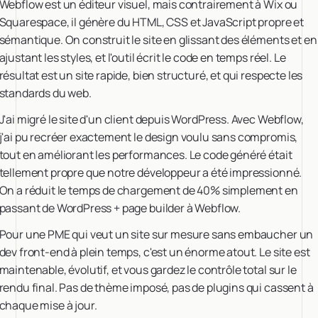
Webflow est un éditeur visuel, mais contrairement à Wix ou
Squarespace, il génère du HTML, CSS et JavaScript propre et
sémantique. On construit le site en glissant des éléments et en
ajustant les styles, et l'outil écrit le code en temps réel. Le
résultat est un site rapide, bien structuré, et qui respecte les
standards du web.
J'ai migré le site d'un client depuis WordPress. Avec Webflow,
j'ai pu recréer exactement le design voulu sans compromis,
tout en améliorant les performances. Le code généré était
tellement propre que notre développeur a été impressionné.
On a réduit le temps de chargement de 40% simplement en
passant de WordPress + page builder à Webflow.
Pour une PME qui veut un site sur mesure sans embaucher un
dev front-end à plein temps, c'est un énorme atout. Le site est
maintenable, évolutif, et vous gardez le contrôle total sur le
rendu final. Pas de thème imposé, pas de plugins qui cassent à
chaque mise à jour.