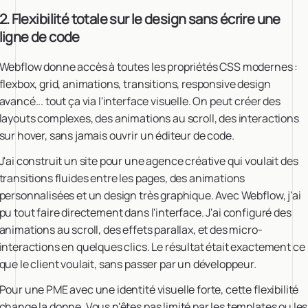
2. Flexibilité totale sur le design sans écrire une
ligne de code
Webflow donne accès à toutes les propriétés CSS modernes :
flexbox, grid, animations, transitions, responsive design
avancé... tout ça via l'interface visuelle. On peut créer des
layouts complexes, des animations au scroll, des interactions
sur hover, sans jamais ouvrir un éditeur de code.
J'ai construit un site pour une agence créative qui voulait des
transitions fluides entre les pages, des animations
personnalisées et un design très graphique. Avec Webflow, j'ai
pu tout faire directement dans l'interface. J'ai configuré des
animations au scroll, des effets parallax, et des micro-
interactions en quelques clics. Le résultat était exactement ce
que le client voulait, sans passer par un développeur.
Pour une PME avec une identité visuelle forte, cette flexibilité
change la donne. Vous n'êtes pas limité par les templates ou les