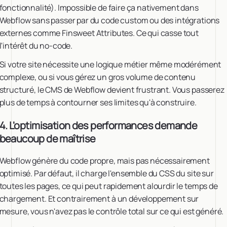
fonctionnalité). Impossible de faire ça nativement dans
Webflow sans passer par du code custom ou des intégrations
externes comme Finsweet Attributes. Ce qui casse tout
l'intérêt du no-code.
Si votre site nécessite une logique métier même modérément
complexe, ou si vous gérez un gros volume de contenu
structuré, le CMS de Webflow devient frustrant. Vous passerez
plus de temps à contourner ses limites qu'à construire.
4. L'optimisation des performances demande
beaucoup de maîtrise
Webflow génère du code propre, mais pas nécessairement
optimisé. Par défaut, il charge l'ensemble du CSS du site sur
toutes les pages, ce qui peut rapidement alourdir le temps de
chargement. Et contrairement à un développement sur
mesure, vous n'avez pas le contrôle total sur ce qui est généré.