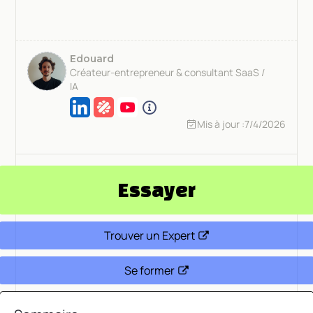
Edouard
Créateur-entrepreneur & consultant SaaS /
IA
Mis à jour :
7/4/2026
Essayer
Trouver un Expert
Se former