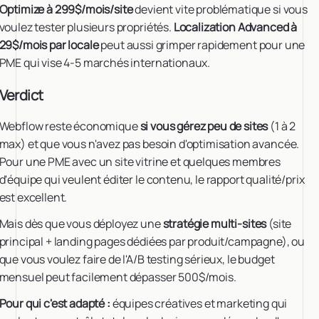
Optimize à 299$/mois/site
devient vite problématique si vous
voulez tester plusieurs propriétés.
Localization Advanced à
29$/mois par locale
peut aussi grimper rapidement pour une
PME qui vise 4-5 marchés internationaux.
Verdict
Webflow reste économique
si vous gérez peu de sites
(1 à 2
max) et que vous n'avez pas besoin d'optimisation avancée.
Pour une PME avec un site vitrine et quelques membres
d'équipe qui veulent éditer le contenu, le rapport qualité/prix
est excellent.
Mais dès que vous déployez une
stratégie multi-sites
(site
principal + landing pages dédiées par produit/campagne), ou
que vous voulez faire de l'A/B testing sérieux, le budget
mensuel peut facilement dépasser 500$/mois.
Pour qui c'est adapté :
équipes créatives et marketing qui