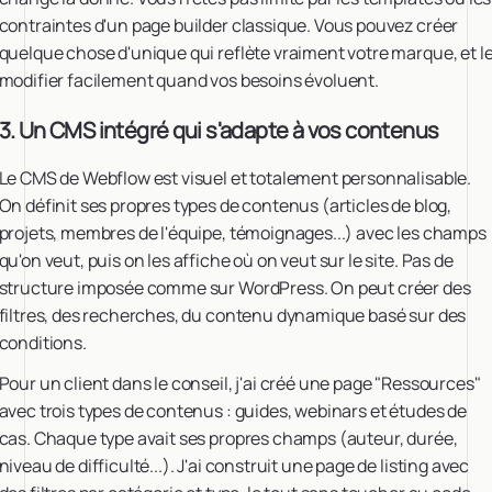
contraintes d'un page builder classique. Vous pouvez créer
quelque chose d'unique qui reflète vraiment votre marque, et l
modifier facilement quand vos besoins évoluent.
3. Un CMS intégré qui s'adapte à vos contenus
Le CMS de Webflow est visuel et totalement personnalisable.
On définit ses propres types de contenus (articles de blog,
projets, membres de l'équipe, témoignages...) avec les champs
qu'on veut, puis on les affiche où on veut sur le site. Pas de
structure imposée comme sur WordPress. On peut créer des
filtres, des recherches, du contenu dynamique basé sur des
conditions.
Pour un client dans le conseil, j'ai créé une page "Ressources"
avec trois types de contenus : guides, webinars et études de
cas. Chaque type avait ses propres champs (auteur, durée,
niveau de difficulté...). J'ai construit une page de listing avec