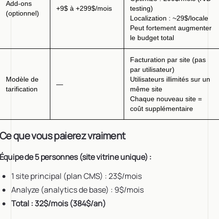
Add-ons
+9$ à +299$/mois
testing)
(optionnel)
Localization : ~29$/locale
Peut fortement augmenter
le budget total
Facturation par site (pas
par utilisateur)
Modèle de
Utilisateurs illimités sur un
—
tarification
même site
Chaque nouveau site =
coût supplémentaire
Ce que vous paierez vraiment
Équipe de 5 personnes (site vitrine unique) :
1 site principal (plan CMS) : 23$/mois
Analyze (analytics de base) : 9$/mois
Total : 32$/mois (384$/an)