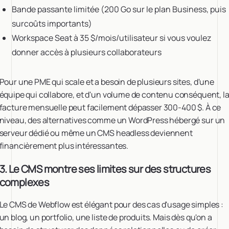
Bande passante limitée (200 Go sur le plan Business, puis
surcoûts importants)
Workspace Seat à 35 $/mois/utilisateur si vous voulez
donner accès à plusieurs collaborateurs
Pour une PME qui scale et a besoin de plusieurs sites, d'une
équipe qui collabore, et d'un volume de contenu conséquent, l
facture mensuelle peut facilement dépasser 300-400 $. À ce
niveau, des alternatives comme un WordPress hébergé sur un
serveur dédié ou même un CMS headless deviennent
financièrement plus intéressantes.
3. Le CMS montre ses limites sur des structures
complexes
Le CMS de Webflow est élégant pour des cas d'usage simples :
un blog, un portfolio, une liste de produits. Mais dès qu'on a