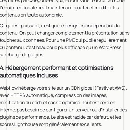
des filtres par catégorie et type, le tout sans toucher au code.
L'équipe éditoriale peut maintenant ajouter et modifier les
contenus en toute autonomie.
Ce qui est puissant, c'est que le design est indépendant du
contenu. On peut changer complètement la présentation sans
toucher aux données. Pour une PME qui publie régulièrement
du contenu, c'est beaucoup plus efficace qu'un WordPress
surchargé de plugins.
4. Hébergement performant et optimisations
automatiques incluses
Webflow héberge votre site sur un CDN global (Fastly et AWS),
avec HTTPS automatique, compression des images,
minification du code et cache optimisé. Tout est géré en
interne, pas besoin de configurer un serveur ou d'installer des
plugins de performance. Le site est rapide par défaut, et les
scores Lighthouse sont généralement excellents.