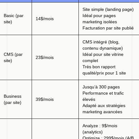
Site simple (landing page)
Basic (par
Idéal pour pages
14$/mois
site)
marketing isolées
Facturation par site publié
CMS intégré (blog,
contenu dynamique)
CMS (par
Idéal pour site vitrine
23$/mois
site)
complet
Très bon rapport
qualité/prix pour 1 site
Jusqu’à 300 pages
Performance et trafic
Business
39$/mois
élevés
(par site)
Adapté aux stratégies
marketing avancées
Analyze : 9$/mois
(analytics)
Optimize : 299$/mois (A/B