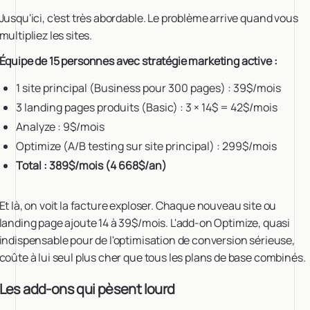
Jusqu'ici, c'est très abordable. Le problème arrive quand vous
multipliez les sites.
Équipe de 15 personnes avec stratégie marketing active :
1 site principal (Business pour 300 pages) : 39$/mois
3 landing pages produits (Basic) : 3 × 14$ = 42$/mois
Analyze : 9$/mois
Optimize (A/B testing sur site principal) : 299$/mois
Total : 389$/mois (4 668$/an)
Et là, on voit la facture exploser. Chaque nouveau site ou
landing page ajoute 14 à 39$/mois. L'add-on Optimize, quasi
indispensable pour de l'optimisation de conversion sérieuse,
coûte à lui seul plus cher que tous les plans de base combinés.
Les add-ons qui pèsent lourd