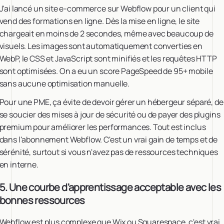
J'ai lancé un site e-commerce sur Webflow pour un client qui
vend des formations en ligne. Dès la mise en ligne, le site
chargeait en moins de 2 secondes, même avec beaucoup de
visuels. Les images sont automatiquement converties en
WebP, le CSS et JavaScript sont minifiés et les requêtes HTTP
sont optimisées. On a eu un score PageSpeed de 95+ mobile
sans aucune optimisation manuelle.
Pour une PME, ça évite de devoir gérer un hébergeur séparé, de
se soucier des mises à jour de sécurité ou de payer des plugins
premium pour améliorer les performances. Tout est inclus
dans l'abonnement Webflow. C'est un vrai gain de temps et de
sérénité, surtout si vous n'avez pas de ressources techniques
en interne.
5. Une courbe d'apprentissage acceptable avec les
bonnes ressources
Webflow est plus complexe que Wix ou Squarespace, c'est vrai.