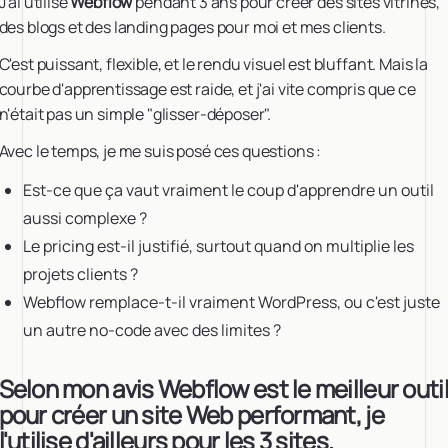
J'ai utilisé
Webflow
pendant 3 ans pour créer des sites vitrines,
des blogs et des landing pages pour moi et mes clients.
C'est puissant, flexible, et le rendu visuel est bluffant. Mais la
courbe d'apprentissage est raide, et j'ai vite compris que ce
n'était pas un simple "glisser-déposer".
Avec le temps, je me suis posé ces questions :
Est-ce que ça vaut vraiment le coup d'apprendre un outil
aussi complexe ?
Le pricing est-il justifié, surtout quand on multiplie les
projets clients ?
Webflow remplace-t-il vraiment WordPress, ou c'est juste
un autre no-code avec des limites ?
Selon mon avis Webflow est le meilleur outi
pour créer un site Web performant, je
l'utilise d'ailleurs pour les 3 sites.