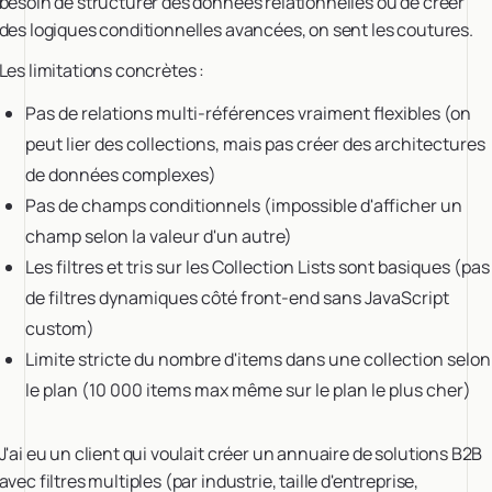
besoin de structurer des données relationnelles ou de créer
des logiques conditionnelles avancées, on sent les coutures.
Les limitations concrètes :
Pas de relations multi-références vraiment flexibles (on
peut lier des collections, mais pas créer des architectures
de données complexes)
Pas de champs conditionnels (impossible d'afficher un
champ selon la valeur d'un autre)
Les filtres et tris sur les Collection Lists sont basiques (pas
de filtres dynamiques côté front-end sans JavaScript
custom)
Limite stricte du nombre d'items dans une collection selon
le plan (10 000 items max même sur le plan le plus cher)
J'ai eu un client qui voulait créer un annuaire de solutions B2B
avec filtres multiples (par industrie, taille d'entreprise,