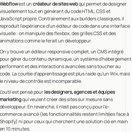
Webflow
est un
créateur de sites web
qui permet de designer
visuellement tout en générant du code HTML, CSS et
JavaScript propre. Contrairement aux builders classiques, il
reproduit l'expérience d'un éditeur de code dans une interface
visuelle : on manipule des flexbox, des grilles CSS et des
animations comme le ferait un développeur.
On y trouve un éditeur responsive complet, un CMS intégré
pour gérer du contenu dynamique, un système d'hébergement
performant et des interactions avancées sans toucher au
code. La courbe d'apprentissage est plus raide qu'un Wix, mais
le niveau de contrôle est incomparable.
L'outil est pensé pour
les designers, agences et équipes
marketing
qui veulent créer des sites sur mesure sans
développeur. En revanche, il n'est pas conçu pour l'e-
commerce avancé (les fonctionnalités restent limitées face à
Shopify) ni pour ceux qui cherchent une solution clé en main
en 10 minutes.