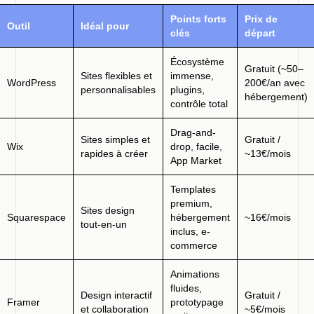
Points forts
Prix de
Outil
Idéal pour
clés
départ
Écosystème
Gratuit (~50–
Sites flexibles et
immense,
WordPress
200€/an avec
personnalisables
plugins,
hébergement)
contrôle total
Drag-and-
Sites simples et
Gratuit /
Wix
drop, facile,
rapides à créer
~13€/mois
App Market
Templates
premium,
Sites design
Squarespace
hébergement
~16€/mois
tout-en-un
inclus, e-
commerce
Animations
fluides,
Design interactif
Gratuit /
Framer
prototypage
et collaboration
~5€/mois