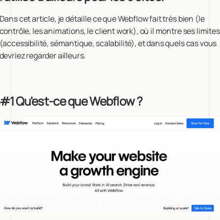
Dans cet article, je détaille ce que Webflow fait très bien (le
contrôle, les animations, le client work), où il montre ses limites
(accessibilité, sémantique, scalabilité), et dans quels cas vous
devriez regarder ailleurs.
#1 Qu'est-ce que Webflow ?