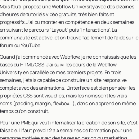
Mais l'outil propose une Webflow University avec des dizaines
d'heures de tutoriels vidéo gratuits, très bien faits et
progressifs. J'ai pu monter en compétence en deux semaines
en suivant le parcours "Layout" puis "Interactions". La
communauté est active, et on trouve facilement de l'aide sur le
forum ou YouTube.
Quand j'ai commencé avec Webflow, je ne connaissais que les
bases du HTML/CSS. J'ai suivi les cours de la Webflow
University en parallèle de mes premiers projets. En trois
semaines, j'étais capable de construire un site responsive
complet avec des animations. L'interface est bien pensée : les
propriétés CSS sont visuelles, mais les noms sont les vrais
noms (padding, margin, flexbox...), donc on apprend en même
temps qu'on construit.
Pour une PME qui veut internaliser la création de son site, c'est
faisable. Il faut prévoir 2 à 4 semaines de formation pour une
personne motivée avec des bases en design ou marketing