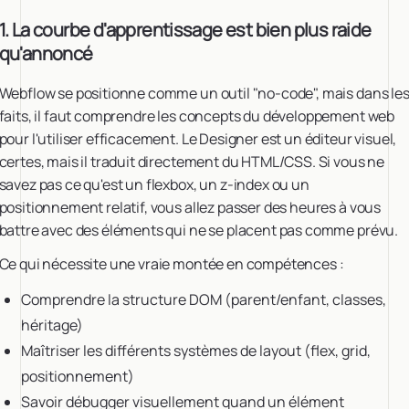
1. La courbe d'apprentissage est bien plus raide
qu'annoncé
Webflow se positionne comme un outil "no-code", mais dans le
faits, il faut comprendre les concepts du développement web
pour l'utiliser efficacement. Le Designer est un éditeur visuel,
certes, mais il traduit directement du HTML/CSS. Si vous ne
savez pas ce qu'est un flexbox, un z-index ou un
positionnement relatif, vous allez passer des heures à vous
battre avec des éléments qui ne se placent pas comme prévu.
Ce qui nécessite une vraie montée en compétences :
Comprendre la structure DOM (parent/enfant, classes,
héritage)
Maîtriser les différents systèmes de layout (flex, grid,
positionnement)
Savoir débugger visuellement quand un élément