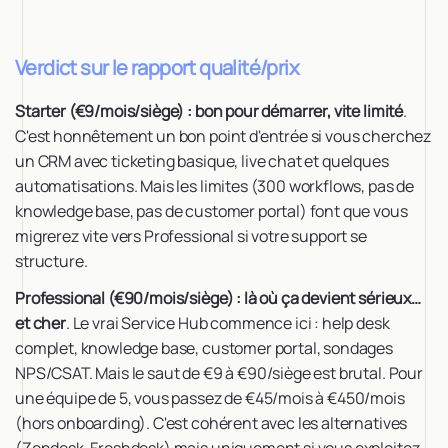
Verdict sur le rapport qualité/prix
Starter (€9/mois/siège) : bon pour démarrer, vite limité
.
C'est honnêtement un bon point d'entrée si vous cherchez
un CRM avec ticketing basique, live chat et quelques
automatisations. Mais les limites (300 workflows, pas de
knowledge base, pas de customer portal) font que vous
migrerez vite vers Professional si votre support se
structure.
Professional (€90/mois/siège) : là où ça devient sérieux…
et cher
. Le vrai Service Hub commence ici : help desk
complet, knowledge base, customer portal, sondages
NPS/CSAT. Mais le saut de €9 à €90/siège est brutal. Pour
une équipe de 5, vous passez de €45/mois à €450/mois
(hors onboarding). C'est cohérent avec les alternatives
(Zendesk, Freshdesk) mais uniquement si vous exploitez