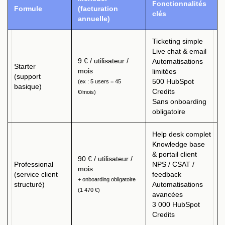
Fonctionnalités
Formule
(facturation
clés
annuelle)
Ticketing simple
Live chat & email
9 € / utilisateur /
Automatisations
Starter
mois
limitées
(support
500 HubSpot
(ex : 5 users = 45
basique)
Credits
€/mois)
Sans onboarding
obligatoire
Help desk complet
Knowledge base
& portail client
90 € / utilisateur /
Professional
NPS / CSAT /
mois
(service client
feedback
+ onboarding obligatoire
structuré)
Automatisations
(1 470 €)
avancées
3 000 HubSpot
Credits