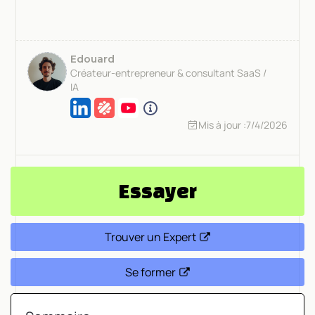
Edouard
Créateur-entrepreneur & consultant SaaS /
IA
Mis à jour :
7/4/2026
Essayer
Trouver un Expert
Se former