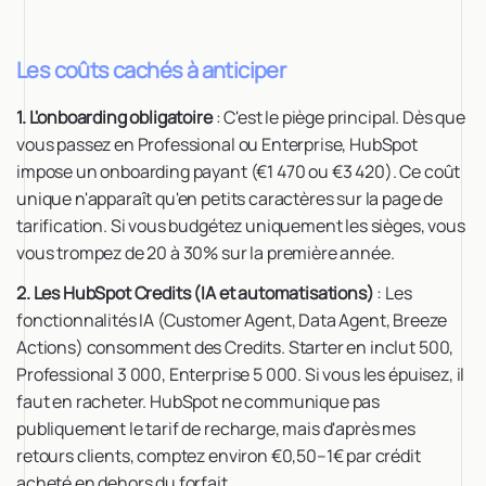
Les coûts cachés à anticiper
1. L'onboarding obligatoire
: C'est le piège principal. Dès que
vous passez en Professional ou Enterprise, HubSpot
impose un onboarding payant (€1 470 ou €3 420). Ce coût
unique n'apparaît qu'en petits caractères sur la page de
tarification. Si vous budgétez uniquement les sièges, vous
vous trompez de 20 à 30% sur la première année.
2. Les HubSpot Credits (IA et automatisations)
: Les
fonctionnalités IA (Customer Agent, Data Agent, Breeze
Actions) consomment des Credits. Starter en inclut 500,
Professional 3 000, Enterprise 5 000. Si vous les épuisez, il
faut en racheter. HubSpot ne communique pas
publiquement le tarif de recharge, mais d'après mes
retours clients, comptez environ €0,50–1€ par crédit
acheté en dehors du forfait.