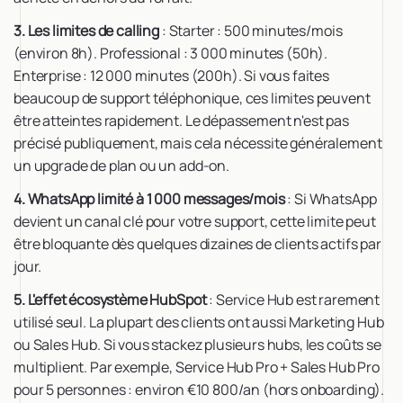
3. Les limites de calling
: Starter : 500 minutes/mois
(environ 8h). Professional : 3 000 minutes (50h).
Enterprise : 12 000 minutes (200h). Si vous faites
beaucoup de support téléphonique, ces limites peuvent
être atteintes rapidement. Le dépassement n'est pas
précisé publiquement, mais cela nécessite généralement
un upgrade de plan ou un add-on.
4. WhatsApp limité à 1 000 messages/mois
: Si WhatsApp
devient un canal clé pour votre support, cette limite peut
être bloquante dès quelques dizaines de clients actifs par
jour.
5. L'effet écosystème HubSpot
: Service Hub est rarement
utilisé seul. La plupart des clients ont aussi Marketing Hub
ou Sales Hub. Si vous stackez plusieurs hubs, les coûts se
multiplient. Par exemple, Service Hub Pro + Sales Hub Pro
pour 5 personnes : environ €10 800/an (hors onboarding).