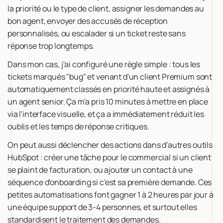
la priorité ou le type de client, assigner les demandes au
bon agent, envoyer des accusés de réception
personnalisés, ou escalader si un ticket reste sans
réponse trop longtemps.
Dans mon cas, j'ai configuré une règle simple : tous les
tickets marqués "bug" et venant d'un client Premium sont
automatiquement classés en priorité haute et assignés à
un agent senior. Ça m'a pris 10 minutes à mettre en place
via l'interface visuelle, et ça a immédiatement réduit les
oublis et les temps de réponse critiques.
On peut aussi déclencher des actions dans d'autres outils
HubSpot : créer une tâche pour le commercial si un client
se plaint de facturation, ou ajouter un contact à une
séquence d'onboarding si c'est sa première demande. Ces
petites automatisations font gagner 1 à 2 heures par jour à
une équipe support de 3-4 personnes, et surtout elles
standardisent le traitement des demandes.