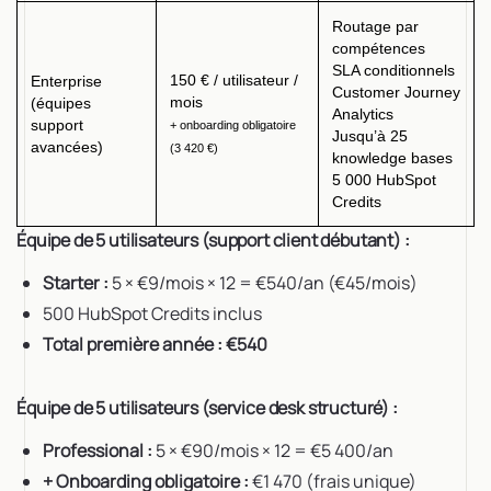
Routage par
compétences
SLA conditionnels
150 € / utilisateur /
Enterprise
Customer Journey
mois
(équipes
Analytics
support
+ onboarding obligatoire
Jusqu’à 25
avancées)
(3 420 €)
knowledge bases
5 000 HubSpot
Credits
Équipe de 5 utilisateurs (support client débutant) :
Starter :
5 × €9/mois × 12 = €540/an (€45/mois)
500 HubSpot Credits inclus
Total première année : €540
Équipe de 5 utilisateurs (service desk structuré) :
Professional :
5 × €90/mois × 12 = €5 400/an
+ Onboarding obligatoire :
€1 470 (frais unique)