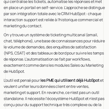
qui centralise les tickets, automatise les réponses et met
en place un portail en self-service. L'approche se distingue
par son intégration totale avec le CRM HubSpot : chaque
interaction support est reliée à l'historique commercial et
marketing du contact.
On y trouve un système de ticketing multicanal (email,
chat, téléphone), une base de connaissances pour réduire
le volume de demandes, des enquêtes de satisfaction
(NPS, CSAT) et des tableaux de bord pour suivre les temps
de réponse. L'automatisation se fait par workflows,
exactement comme dans les modules Sales ou Marketing
de HubSpot.
L'outil est pensé pour
les PME qui utilisent déjà HubSpot
et
veulent unifier leurs données client entre ventes,
marketing et support. En revanche, ce n'est pas un outil
standalone. Il nécessite l'écosystème HubSpot et n'est pas
conçu pour du support technique très complexe ou de la