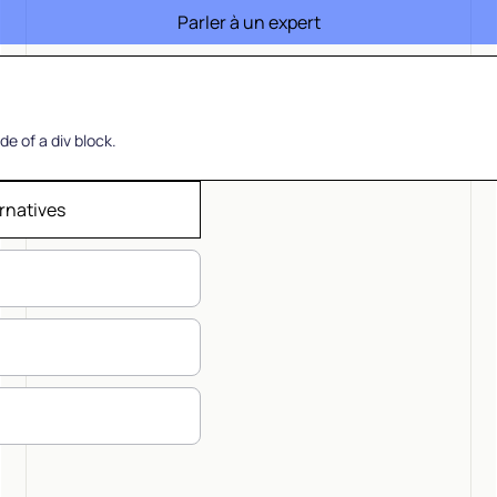
Parler à un expert
de of a div block.
rnatives