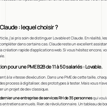
laude : lequel choisir ?
icle, j'ai pris soin de distinguer Lovable et Claude. En réalité, l
ompléter dans certains cas. Claude reste un excellent assistan
la création rapide d'applications web. Si vous hésitez encore, vo
le.
 pour une PME B2B de 11 à 50 salariés : Lovable.
tient à la vitesse d'exécution. Dans une PME de cette taille, ch
es process à digitaliser, des prototypes à tester. Mais vous n'ave
r un projet de dev classique.
 dernier une entreprise de services RH de 35 personnes
qui voula
es entretiens annuels. Rien de révolutionnaire. Un tableau de b