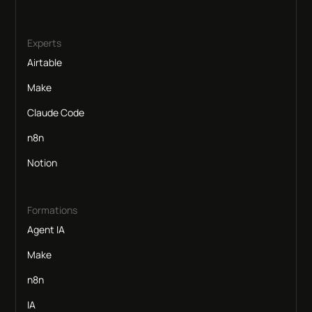
Experts
Airtable
Make
Claude Code
n8n
Notion
Formations
Agent IA
Make
n8n
IA