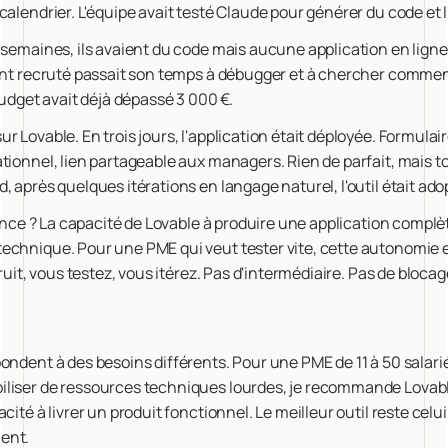
calendrier. L'équipe avait testé Claude pour générer du code et 
 semaines, ils avaient du code mais aucune application en lign
ent recruté passait son temps à débugger et à chercher comment
budget avait déjà dépassé 3 000 €.
r Lovable. En trois jours, l'application était déployée. Formulai
ionnel, lien partageable aux managers. Rien de parfait, mais tou
 après quelques itérations en langage naturel, l'outil était adop
érence ? La capacité de Lovable à produire une application compl
echnique. Pour une PME qui veut tester vite, cette autonomie e
truit, vous testez, vous itérez. Pas d'intermédiaire. Pas de bloca
ondent à des besoins différents. Pour une PME de 11 à 50 salari
liser de ressources techniques lourdes, je recommande Lovabl
cité à livrer un produit fonctionnel. Le meilleur outil reste cel
ent.