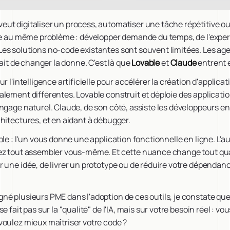
t digitaliser un process, automatiser une tâche répétitive ou 
rte au même problème : développer demande du temps, de l'exper
es solutions no-code existantes sont souvent limitées. Les ag
tait de changer la donne. C'est là que
Lovable
et
Claude
entrent e
r l'intelligence artificielle pour accélérer la création d'applica
alement différentes. Lovable construit et déploie des applicat
ngage naturel. Claude, de son côté, assiste les développeurs e
hitectures, et en aidant à débugger.
ple : l'un vous donne une application fonctionnelle en ligne. L'a
ez tout assembler vous-même. Et cette nuance change tout qu
 une idée, de livrer un prototype ou de réduire votre dépendan
é plusieurs PME dans l'adoption de ces outils, je constate que
e fait pas sur la "qualité" de l'IA, mais sur votre besoin réel : v
voulez mieux maîtriser votre code ?