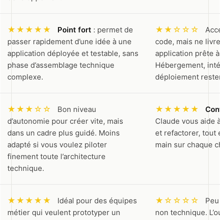
★★★★★
★★☆☆☆
Point fort
: permet de
Accé
passer rapidement d’une idée à une
code, mais ne livr
application déployée et testable, sans
application prête à
phase d’assemblage technique
Hébergement, inté
complexe.
déploiement resten
★★★☆☆
★★★★★
Bon niveau
Con
d’autonomie pour créer vite, mais
Claude vous aide 
dans un cadre plus guidé. Moins
et refactorer, tout
adapté si vous voulez piloter
main sur chaque c
finement toute l’architecture
technique.
★★★★★
★☆☆☆☆
Idéal pour des équipes
Peu 
métier qui veulent prototyper un
non technique. L’ou