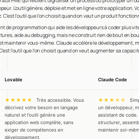
se aux PME qui veulent digitaliser un process ou prototyper un ou
eur. L'outil génère, déploie et met en ligne votre application. Vo
. C'est l'outil que l'on choisit quand on veut un produit fonctio
nt de programmation qui aide les développeurs à coder plus vite
tures, aide au debugging, mais ne construit rien de bout en bo
et maintenir vous-même. Claude accélère le développement, m
'est l'outil que l'on choisit quand on veut augmenter sa capac
Lovable
Claude Code
★★★★★
★★★☆☆
Très accessible. Vous
Simp
décrivez votre besoin en langage
un développeur, m
naturel et l’outil génère une
assistant de code. 
application web complète, sans
structurer, assembl
exiger de compétences en
maintenir soi-mêm
développement.