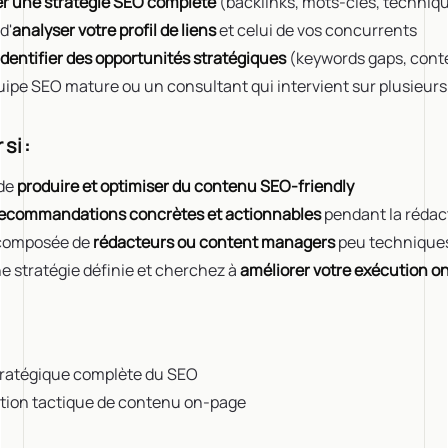
er une stratégie SEO complète
(backlinks, mots-clés, techniq
d'
analyser votre profil de liens
et celui de vos concurrents
identifier des opportunités stratégiques
(keywords gaps, conte
ipe SEO mature ou un consultant qui intervient sur plusieurs 
si :
 de
produire et optimiser du contenu SEO-friendly
ecommandations concrètes et actionnables
pendant la rédac
 composée de
rédacteurs ou content managers
peu technique
e stratégie définie et cherchez à
améliorer votre exécution o
tratégique complète du SEO
tion tactique de contenu on-page