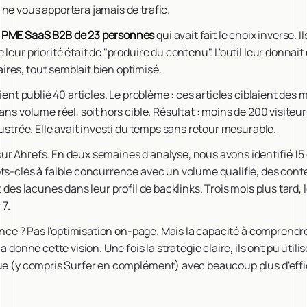
ne vous apportera jamais de trafic.
 PME SaaS B2B de 23 personnes
qui avait fait le choix inverse.
leur priorité était de "produire du contenu". L'outil leur donnait
res, tout semblait bien optimisé.
aient publié 40 articles. Le problème : ces articles ciblaient des 
ans volume réel, soit hors cible. Résultat : moins de 200 visite
rustrée. Elle avait investi du temps sans retour mesurable.
ur Ahrefs. En deux semaines d'analyse, nous avons identifié 15
ots-clés à faible concurrence avec un volume qualifié, des con
t des lacunes dans leur profil de backlinks. Trois mois plus tard, 
 7.
rence ? Pas l'optimisation on-page. Mais la capacité à comprendre
a donné cette vision. Une fois la stratégie claire, ils ont pu utilis
que (y compris Surfer en complément) avec beaucoup plus d'effi