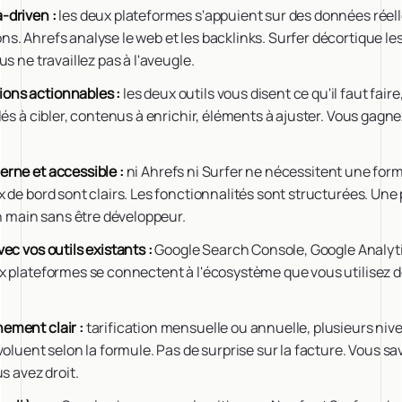
-driven :
les deux plateformes s'appuient sur des données réel
. Ahrefs analyse le web et les backlinks. Surfer décortique le
s ne travaillez pas à l'aveugle.
ons actionnables :
les deux outils vous disent ce qu'il faut fai
lés à cibler, contenus à enrichir, éléments à ajuster. Vous gagn
rne et accessible :
ni Ahrefs ni Surfer ne nécessitent une for
 de bord sont clairs. Les fonctionnalités sont structurées. Un
en main sans être développeur.
ec vos outils existants :
Google Search Console, Google Analyt
 plateformes se connectent à l'écosystème que vous utilisez d
ement clair :
tarification mensuelle ou annuelle, plusieurs niv
voluent selon la formule. Pas de surprise sur la facture. Vous s
s avez droit.