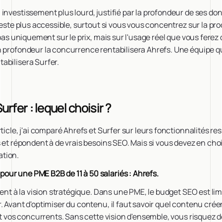
investissement plus lourd, justifié par la profondeur de ses don
 reste plus accessible, surtout si vous vous concentrez sur la p
 pas uniquement sur le prix, mais sur l'usage réel que vous ferez
n profondeur la concurrence rentabilisera Ahrefs. Une équipe q
abilisera Surfer.
rfer : lequel choisir ?
ticle, j'ai comparé Ahrefs et Surfer sur leurs fonctionnalités re
s et répondent à de vrais besoins SEO. Mais si vous devez en cho
tion.
ur une PME B2B de 11 à 50 salariés : Ahrefs.
tient à la vision stratégique. Dans une PME, le budget SEO est li
. Avant d'optimiser du contenu, il faut savoir quel contenu crée
ent vos concurrents. Sans cette vision d'ensemble, vous risquez 