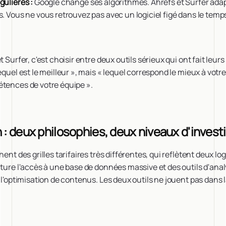
gulières :
Google change ses algorithmes. Ahrefs et Surfer adap
s. Vous ne vous retrouvez pas avec un logiciel figé dans le temp
t Surfer, c'est choisir entre deux outils sérieux qui ont fait leurs
equel est le meilleur », mais « lequel correspond le mieux à votr
étences de votre équipe ».
n : deux philosophies, deux niveaux d'inves
hent des grilles tarifaires très différentes, qui reflètent deux l
cture l'accès à une base de données massive et des outils d'ana
t l'optimisation de contenus. Les deux outils ne jouent pas dan