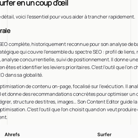
urfer en un coup d'œil
 détail, voici l'essentiel pour vous aider à trancher rapidement.
rale
SEO complète, historiquement reconnue pour son analyse de ba
tratégique qui couvre l'ensemble du spectre SEO : profil de liens
, analyse concurrentielle, suivi de positionnement. Il donne un
êtes et identifier les leviers prioritaires. C'est l'outil que l'on
EO dans sa globalité.
optimisation de contenu on-page, focalisé sur l'exécution. Il ana
10 et donne des recommandations concrètes pour optimiser un
égrer, structure des titres, images… Son Content Editor guide l
ptimisation. C'est l'outil que l'on choisit quand on veut produir
ent.
Ahrefs
Surfer