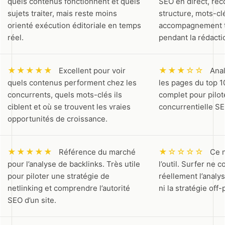
quels contenus fonctionnent et quels
SEO en direct, re
sujets traiter, mais reste moins
structure, mots-clé
orienté exécution éditoriale en temps
accompagnement t
réel.
pendant la rédacti
★★★★★
★★★☆☆
Excellent pour voir
Anal
quels contenus performent chez les
les pages du top 1
concurrents, quels mots-clés ils
complet pour pilot
ciblent et où se trouvent les vraies
concurrentielle SE
opportunités de croissance.
★★★★★
★☆☆☆☆
Référence du marché
Ce n
pour l’analyse de backlinks. Très utile
l’outil. Surfer ne 
pour piloter une stratégie de
réellement l’analys
netlinking et comprendre l’autorité
ni la stratégie off-
SEO d’un site.