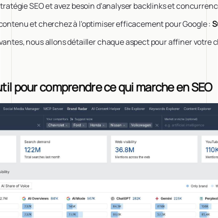
 stratégie SEO et avez besoin d'analyser backlinks et concurrenc
 contenu et cherchez à l'optimiser efficacement pour Google :
S
vantes, nous allons détailler chaque aspect pour affiner votre c
outil pour comprendre ce qui marche en SEO