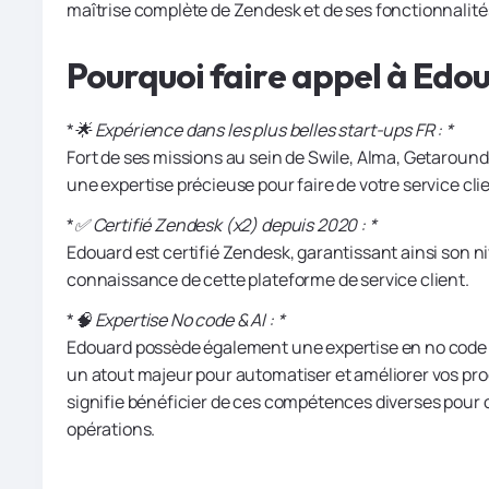
maîtrise complète de Zendesk et de ses fonctionnalité
Pourquoi faire appel à Edo
*
🌟 Expérience dans les plus belles start-ups FR : *
Fort de ses missions au sein de Swile, Alma, Getarou
une expertise précieuse pour faire de votre service clie
*
✅ Certifié Zendesk (x2) depuis 2020 : *
Edouard est certifié Zendesk, garantissant ainsi son 
connaissance de cette plateforme de service client.
*
🧠 Expertise No code & AI : *
Edouard possède également une expertise en no code et 
un atout majeur pour automatiser et améliorer vos pro
signifie bénéficier de ces compétences diverses pour op
opérations.