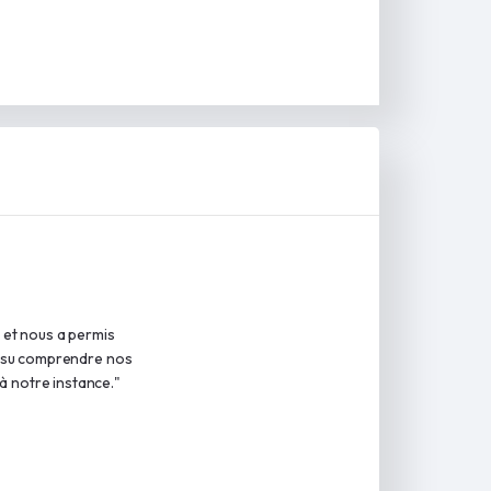
et nous a permis
 a su comprendre nos
à notre instance."