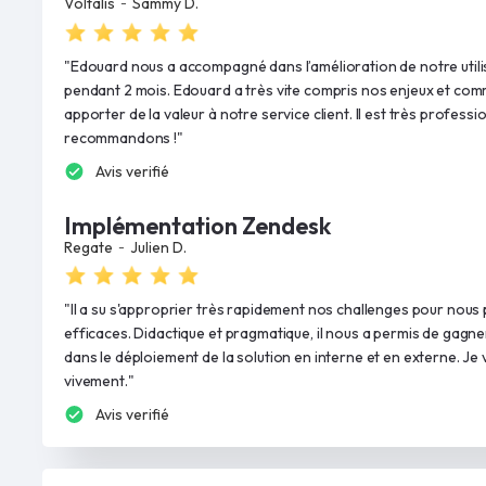
-
Voltalis
Sammy D.
"Edouard nous a accompagné dans l’amélioration de notre utilis
pendant 2 mois. Edouard a très vite compris nos enjeux et comme
apporter de la valeur à notre service client. Il est très professi
recommandons !"
Avis verifié
Implémentation Zendesk
-
Regate
Julien D.
"Il a su s'approprier très rapidement nos challenges pour nous
efficaces. Didactique et pragmatique, il nous a permis de gag
dans le déploiement de la solution en interne et en externe. J
vivement."
Avis verifié