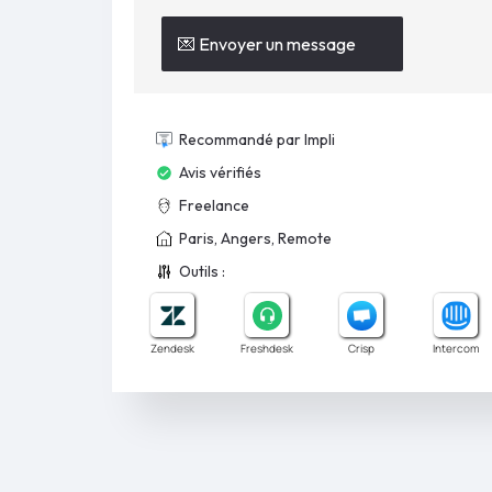
💌 Envoyer un message
Recommandé par Impli
Avis vérifiés
Freelance
Paris, Angers, Remote
Outils :
Zendesk
Freshdesk
Crisp
Intercom