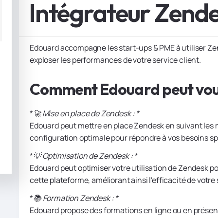
Intégrateur Zende
Edouard accompagne les start-ups & PME à utiliser Ze
exploser les performances de votre service client.
Comment Edouard peut vous
*
🚀 Mise en place de Zendesk : *
Edouard peut mettre en place Zendesk en suivant les m
configuration optimale pour répondre à vos besoins sp
*
💡 Optimisation de Zendesk : *
Edouard peut optimiser votre utilisation de Zendesk pou
cette plateforme, améliorant ainsi l'efficacité de votre s
*
📚 Formation Zendesk : *
Edouard propose des formations en ligne ou en présenti