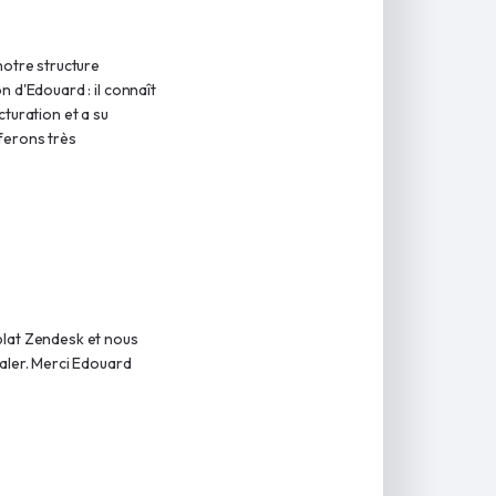
notre structure
n d'Edouard : il connaît
cturation et a su
ferons très
plat Zendesk et nous
caler. Merci Edouard