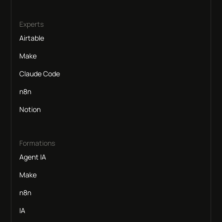
Experts
Airtable
Make
Claude Code
n8n
Notion
Formations
Agent IA
Make
n8n
IA