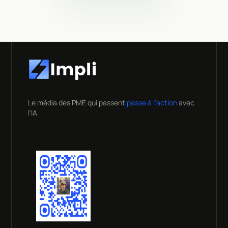
Le média des PME qui passent
passe à l'action
avec
l'IA