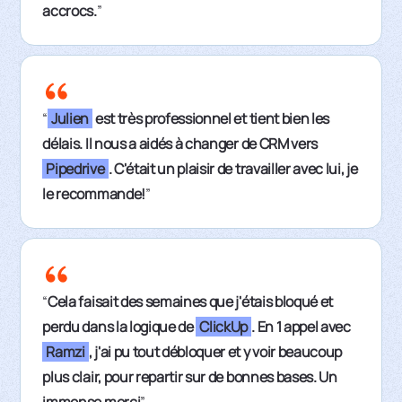
accrocs.
”
“
Julien
est très professionnel et tient bien les
délais. Il nous a aidés à changer de CRM vers
Pipedrive
. C'était un plaisir de travailler avec lui, je
le recommande!
”
“
Cela faisait des semaines que j'étais bloqué et
perdu dans la logique de
ClickUp
. En 1 appel avec
Ramzi
, j'ai pu tout débloquer et y voir beaucoup
plus clair, pour repartir sur de bonnes bases. Un
immense merci
”.