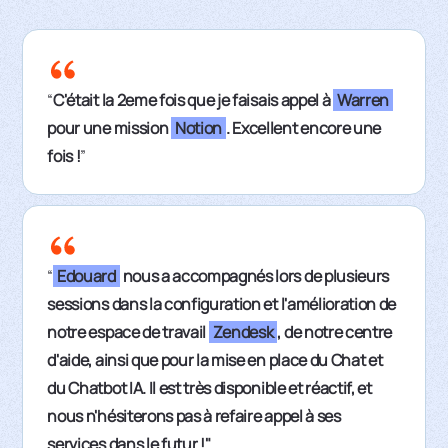
“
C'était la 2eme fois que je faisais appel à
Warren
pour une mission
Notion
. Excellent encore une
fois !
”
“
Edouard
nous a accompagnés lors de plusieurs
sessions dans la configuration et l'amélioration de
notre espace de travail
Zendesk
, de notre centre
d'aide, ainsi que pour la mise en place du Chat et
du Chatbot IA. Il est très disponible et réactif, et
nous n'hésiterons pas à refaire appel à ses
services dans le futur !"