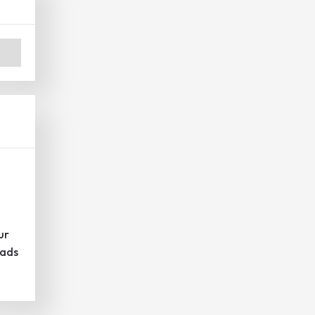
ur
eads