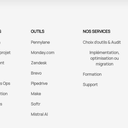
S
OUTILS
NOS SERVICES
n
Pennylane
Choix d'outils & Audit
projet
Monday.com
Implémentation,
optimisation ou
ent
Zendesk
migration
Brevo
Formation
s Ops
Pipedrive
Support
tion
Make
es
Softr
Mistral AI