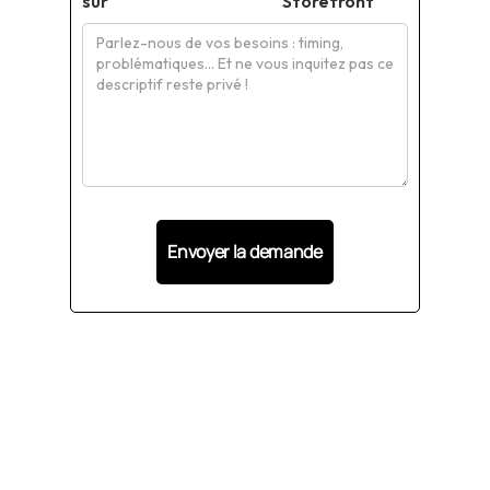
sur
Storefront