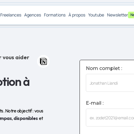
Freelances
Agences
Formations
À propos
Youtube
Newsletter
N
r vous aider
Nom complet :
otion à
E-mail :
. Notre objectif : vous
ympas
,
disponibles
et