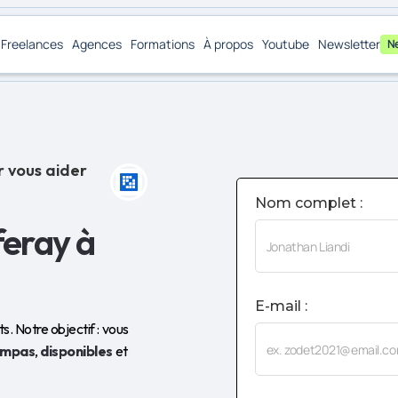
Freelances
Agences
Formations
À propos
Youtube
Newsletter
N
r vous aider
Nom complet :
feray à
E-mail :
. Notre objectif : vous
ympas
,
disponibles
et