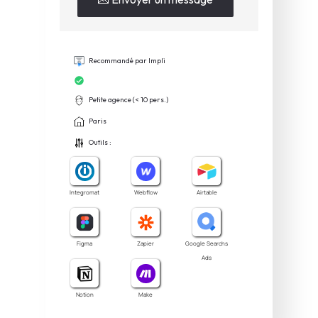
Recommandé par Impli
Petite agence (< 10 pers.)
Paris
Outils :
Integromat
Webflow
Airtable
Figma
Zapier
Google Searchs
Ads
Notion
Make