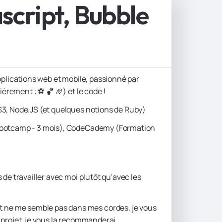
script, Bubble
pplications web et mobile, passionné par
èrement : ⚽️ 🏀 🏈) et le code !
S3, Node.JS (et quelques notions de Ruby)
(Bootcamp - 3 mois), CodeCademy (Formation
de travailler avec moi plutôt qu'avec les
ne me semble pas dans mes cordes, je vous
ce projet, je vous la recommanderai.