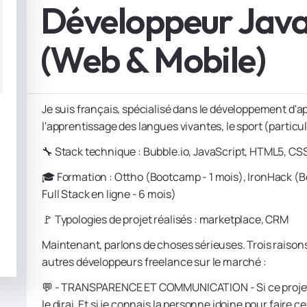
Développeur Java
(Web & Mobile)
Je suis français, spécialisé dans le développement d'a
l'apprentissage des langues vivantes, le sport (particuli
🔧 Stack technique : Bubble.io, JavaScript, HTML5, CS
🎓 Formation : Ottho (Bootcamp - 1 mois), IronHack 
Full Stack en ligne - 6 mois)
🚩 Typologies de projet réalisés : marketplace, CRM
Maintenant, parlons de choses sérieuses. Trois raisons 
autres développeurs freelance sur le marché :
💬 - TRANSPARENCE ET COMMUNICATION - Si ce projet 
le dirai. Et si je connais la personne idoine pour faire 