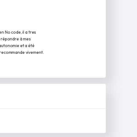
n No code, il a tres
su répondre à mes
autonomie et a été
le recommande vivement.