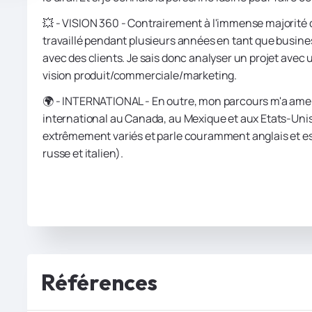
💥 - VISION 360 - Contrairement à l'immense majorité d
travaillé pendant plusieurs années en tant que busines
avec des clients. Je sais donc analyser un projet avec
vision produit/commerciale/marketing.
🌍 - INTERNATIONAL - En outre, mon parcours m'a amen
international au Canada, au Mexique et aux Etats-Unis.
extrêmement variés et parle couramment anglais et esp
russe et italien).
Références