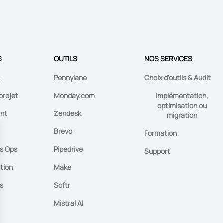
S
OUTILS
NOS SERVICES
n
Pennylane
Choix d'outils & Audit
projet
Monday.com
Implémentation,
optimisation ou
ent
Zendesk
migration
Brevo
Formation
s Ops
Pipedrive
Support
tion
Make
es
Softr
Mistral AI