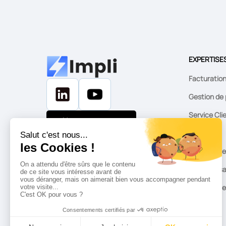
EXPERTISE
Facturatio
Gestion de 
Service Cli
Nous contacter
Marketing
CRM & Sale
Automatisa
App intern
IA