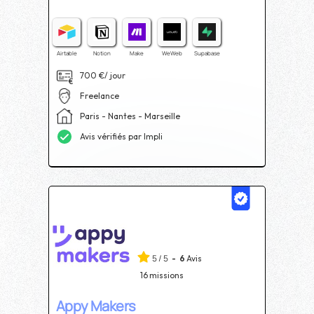
Airtable
Notion
Make
WeWeb
Supabase
700
€/ jour
Freelance
Paris - Nantes - Marseille
Avis vérifiés par Impli
5
/
5
-
6
Avis
16
missions
Appy Makers