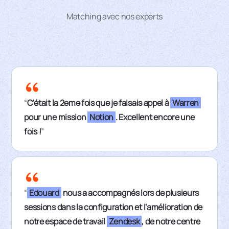
Matching avec nos experts
“
C'était la 2eme fois que je faisais appel à
Warren
pour une mission
Notion
. Excellent encore une
fois !
”
“
Edouard
nous a accompagnés lors de plusieurs
sessions dans la configuration et l'amélioration de
notre espace de travail
Zendesk
, de notre centre