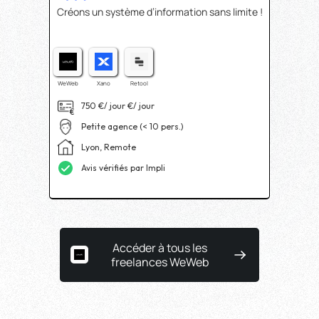
Créons un système d’information sans limite !
WeWeb
Xano
Retool
750 €/ jour
€/ jour
Petite agence (< 10 pers.)
Lyon, Remote
Avis vérifiés par Impli
Accéder à tous les
freelances WeWeb