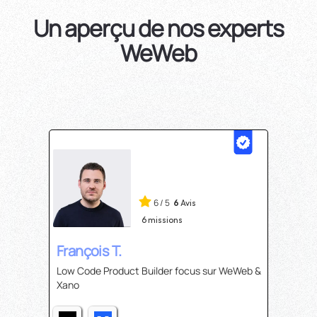
Un aperçu de nos experts
WeWeb
6
/
5
6
Avis
6
missions
François T.
Low Code Product Builder focus sur WeWeb &
Xano