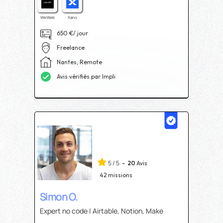
WeWeb
Xano
650
€/ jour
Freelance
Nantes, Remote
Avis vérifiés par Impli
5
/
5
-
20
Avis
42
missions
Simon O.
Expert no code | Airtable, Notion, Make