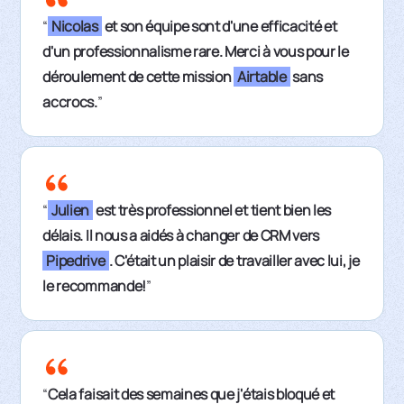
“
Nicolas
et son équipe sont d'une efficacité et
d'un professionnalisme rare. Merci à vous pour le
déroulement de cette mission
Airtable
sans
accrocs.
”
“
Julien
est très professionnel et tient bien les
délais. Il nous a aidés à changer de CRM vers
Pipedrive
. C'était un plaisir de travailler avec lui, je
le recommande!
”
“
Cela faisait des semaines que j'étais bloqué et