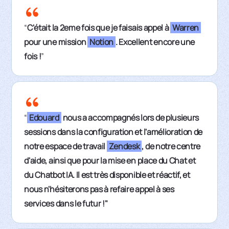
“
C'était la 2eme fois que je faisais appel à
Warren
pour une mission
Notion
. Excellent encore une
fois !
”
“
Edouard
nous a accompagnés lors de plusieurs
sessions dans la configuration et l'amélioration de
notre espace de travail
Zendesk
, de notre centre
d'aide, ainsi que pour la mise en place du Chat et
du Chatbot IA. Il est très disponible et réactif, et
nous n'hésiterons pas à refaire appel à ses
services dans le futur !"