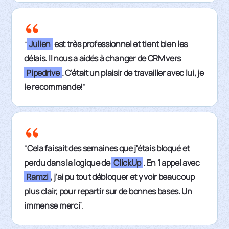
“
Julien
est très professionnel et tient bien les
délais. Il nous a aidés à changer de CRM vers
Pipedrive
. C'était un plaisir de travailler avec lui, je
le recommande!
”
“
Cela faisait des semaines que j'étais bloqué et
perdu dans la logique de
ClickUp
. En 1 appel avec
Ramzi
, j'ai pu tout débloquer et y voir beaucoup
plus clair, pour repartir sur de bonnes bases. Un
immense merci
”.