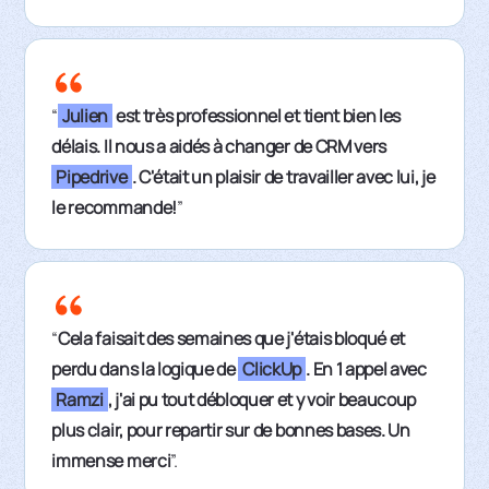
“
Julien
est très professionnel et tient bien les
délais. Il nous a aidés à changer de CRM vers
Pipedrive
. C'était un plaisir de travailler avec lui, je
le recommande!
”
“
Cela faisait des semaines que j'étais bloqué et
perdu dans la logique de
ClickUp
. En 1 appel avec
Ramzi
, j'ai pu tout débloquer et y voir beaucoup
plus clair, pour repartir sur de bonnes bases. Un
immense merci
”.