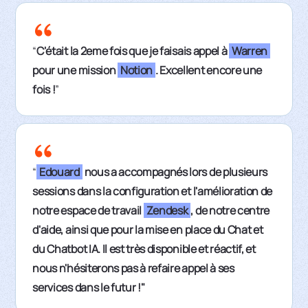
“
C'était la 2eme fois que je faisais appel à
Warren
pour une mission
Notion
. Excellent encore une
fois !
”
“
Edouard
nous a accompagnés lors de plusieurs
sessions dans la configuration et l'amélioration de
notre espace de travail
Zendesk
, de notre centre
d'aide, ainsi que pour la mise en place du Chat et
du Chatbot IA. Il est très disponible et réactif, et
nous n'hésiterons pas à refaire appel à ses
services dans le futur !"