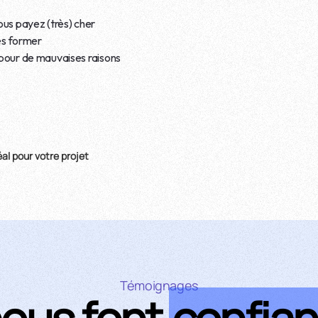
vous payez (très) cher
es former
s pour de mauvaises raisons
éal pour votre projet
Témoignages