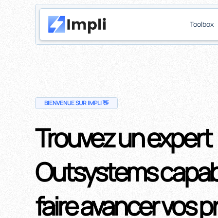
Toolbox
BIENVENUE SUR IMPLI 👋
Trouvez un expert
Outsystems capab
faire avancer vos p