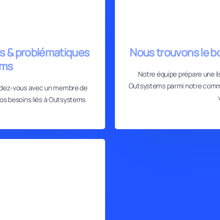
ns & problématiques
Nous trouvons le b
ems
Notre équipe prépare une lis
Outsystems parmi notre comm
endez-vous avec un membre de
vos besoins liés à Outsystems