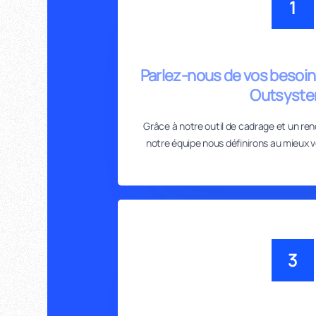
1
Parlez-nous de vos besoi
Outsyst
Grâce à notre outil de cadrage et un r
notre équipe nous définirons au mieux 
3