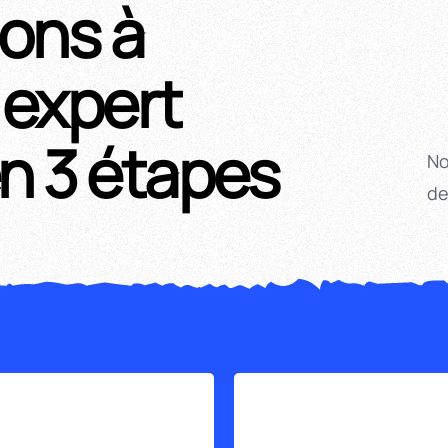
ons à
 expert
n 3 étapes
No
de