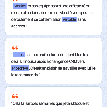
“
Nicolas
et son équipe sont d'une efficacité et
d'un professionnalisme rare. Merci à vous pour le
déroulement de cette mission
Airtable
sans
accrocs.
”
“
Julien
est très professionnel et tient bien les
délais. Il nous a aidés à changer de CRM vers
Pipedrive
. C'était un plaisir de travailler avec lui, je
le recommande!
”
“
Cela faisait des semaines que j'étais bloqué et