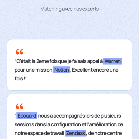
Matching avec nos experts
“
C'était la 2eme fois que je faisais appel à
Warren
pour une mission
Notion
. Excellent encore une
fois !
”
“
Edouard
nous a accompagnés lors de plusieurs
sessions dans la configuration et l'amélioration de
notre espace de travail
Zendesk
, de notre centre