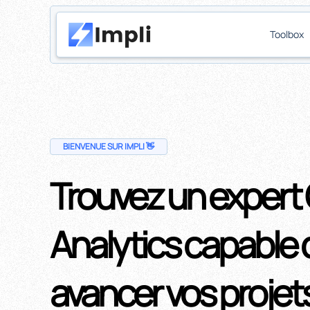
Toolbox
BIENVENUE SUR IMPLI 👋
Trouvez un expert
Analytics capable d
avancer vos projet