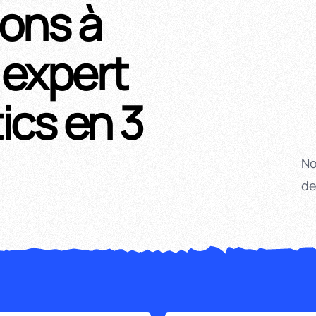
ons à
 expert
ics en 3
No
de