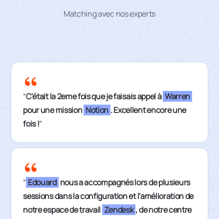
Matching avec nos experts
“
C'était la 2eme fois que je faisais appel à
Warren
pour une mission
Notion
. Excellent encore une
fois !
”
“
Edouard
nous a accompagnés lors de plusieurs
sessions dans la configuration et l'amélioration de
notre espace de travail
Zendesk
, de notre centre