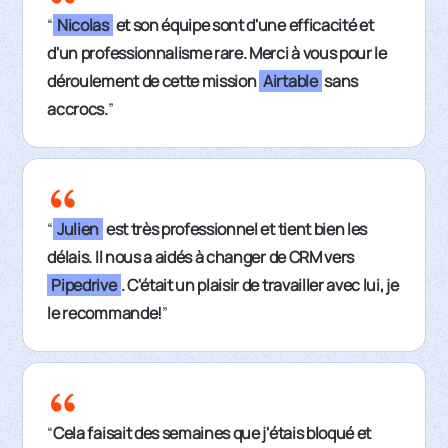
“
Nicolas
et son équipe sont d'une efficacité et
d'un professionnalisme rare. Merci à vous pour le
déroulement de cette mission
Airtable
sans
accrocs.
”
“
Julien
est très professionnel et tient bien les
délais. Il nous a aidés à changer de CRM vers
Pipedrive
. C'était un plaisir de travailler avec lui, je
le recommande!
”
“
Cela faisait des semaines que j'étais bloqué et