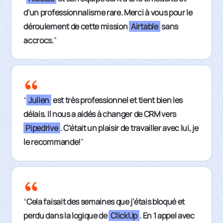
d'un professionnalisme rare. Merci à vous pour le
déroulement de cette mission
Airtable
sans
accrocs.
”
“
Julien
est très professionnel et tient bien les
délais. Il nous a aidés à changer de CRM vers
Pipedrive
. C'était un plaisir de travailler avec lui, je
le recommande!
”
“
Cela faisait des semaines que j'étais bloqué et
perdu dans la logique de
ClickUp
. En 1 appel avec