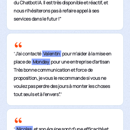
du Chatbot IA. Il est très disponible et réactif, et
nous n'hésiterons pas à refaire appel à ses
services dans le futur !"
“
J'ai contacté
Valentin
pour m'aider à la mise en
place de
Monday
pour une entreprise d'artisan
Très bonne communication et force de
proposition, je vous le recommande si vous ne
voulez pas perdre des jours à monter les choses
tout seuls et à l'envers”.
”
“
Nicolas
et son équipe sont d'une efficacité et