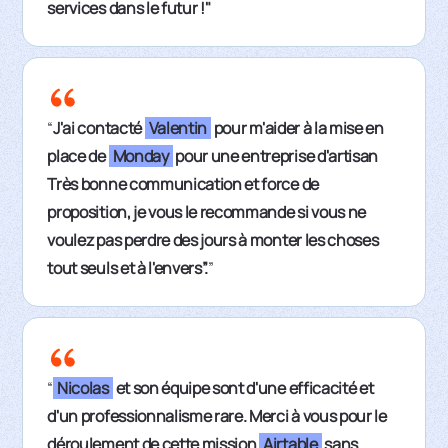
services dans le futur !"
“
J'ai contacté
Valentin
pour m'aider à la mise en
place de
Monday
pour une entreprise d'artisan
Très bonne communication et force de
proposition, je vous le recommande si vous ne
voulez pas perdre des jours à monter les choses
tout seuls et à l'envers”.
”
“
Nicolas
et son équipe sont d'une efficacité et
d'un professionnalisme rare. Merci à vous pour le
déroulement de cette mission
Airtable
sans