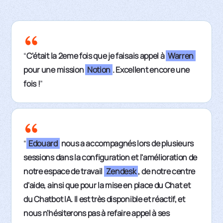
“
C'était la 2eme fois que je faisais appel à
Warren
pour une mission
Notion
. Excellent encore une
fois !
”
“
Edouard
nous a accompagnés lors de plusieurs
sessions dans la configuration et l'amélioration de
notre espace de travail
Zendesk
, de notre centre
d'aide, ainsi que pour la mise en place du Chat et
du Chatbot IA. Il est très disponible et réactif, et
nous n'hésiterons pas à refaire appel à ses