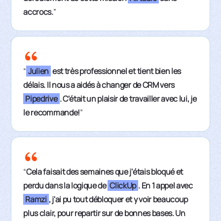
accrocs.
”
“
Julien
est très professionnel et tient bien les
délais. Il nous a aidés à changer de CRM vers
Pipedrive
. C'était un plaisir de travailler avec lui, je
le recommande!
”
“
Cela faisait des semaines que j'étais bloqué et
perdu dans la logique de
ClickUp
. En 1 appel avec
Ramzi
, j'ai pu tout débloquer et y voir beaucoup
plus clair, pour repartir sur de bonnes bases. Un