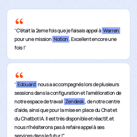
“
C'était la 2eme fois que je faisais appel à
Warren
pour une mission
Notion
. Excellent encore une
fois !
”
“
Edouard
nous a accompagnés lors de plusieurs
sessions dans la configuration et l'amélioration de
notre espace de travail
Zendesk
, de notre centre
d'aide, ainsi que pour la mise en place du Chat et
du Chatbot IA. Il est très disponible et réactif, et
nous n'hésiterons pas à refaire appel à ses
services dans le futur !"