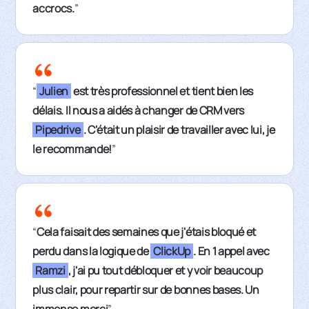
accrocs.
”
“
Julien
est très professionnel et tient bien les
délais. Il nous a aidés à changer de CRM vers
Pipedrive
. C'était un plaisir de travailler avec lui, je
le recommande!
”
“
Cela faisait des semaines que j'étais bloqué et
perdu dans la logique de
ClickUp
. En 1 appel avec
Ramzi
, j'ai pu tout débloquer et y voir beaucoup
plus clair, pour repartir sur de bonnes bases. Un
immense merci
”.