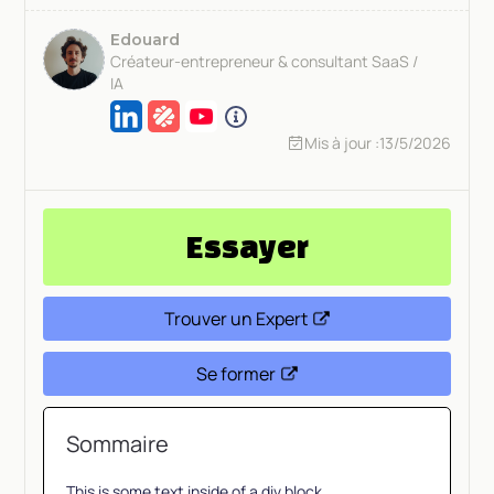
Edouard
Créateur-entrepreneur & consultant SaaS /
IA
Mis à jour :
13/5/2026
Essayer
Trouver un Expert
Se former
Sommaire
This is some text inside of a div block.