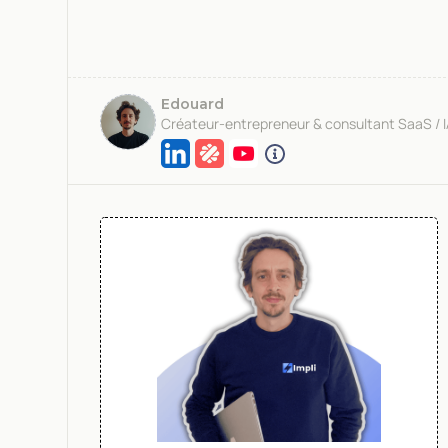
Edouard
Créateur-entrepreneur & consultant SaaS / 