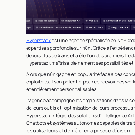
Hyperstack
est une agence spécialisée en No-Code, D
expertise approfondie sur n8n. Grâce à l’expérience
depuis plus de 4 ans et a été l’un des premiers fre
Hyperstack maîtrise pleinement ses possibilités et
Alors que n8n gagne en popularité face à des con
exploite tout son potentiel pour concevoir des wor
et entièrement personnalisables.
L’agence accompagne les organisations dans la cen
de leurs outils et l’optimisation de leurs processus
Hyperstack intègre des solutions d’Intelligence Art
Chatbots et systèmes autonomes capables de trait
les utilisateurs et d’améliorer la prise de décision.