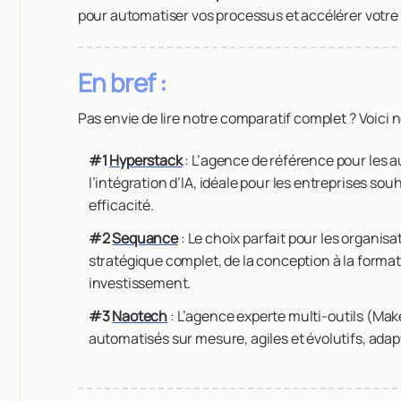
pour automatiser vos processus et accélérer votre
En bref :
Pas envie de lire notre comparatif complet ? Voici
#1
Hyperstack
: L’agence de référence pour les 
l’intégration d’IA, idéale pour les entreprises so
efficacité.
#2
Sequance
: Le choix parfait pour les organ
stratégique complet, de la conception à la format
investissement.
#3
Naotech
: L’agence experte multi-outils (Mak
automatisés sur mesure, agiles et évolutifs, adap