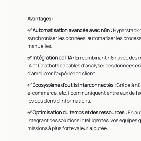
Avantages :
✅ Automatisation avancée avec n8n :
Hyperstack 
synchroniser les données, automatiser les process
manuelles.
✅ Intégration de l’IA :
En combinant n8n avec des m
IA et Chatbots capables d’analyser des données en
d’améliorer l’expérience client.
✅ Écosystème d’outils interconnectés :
Grâce à n8
e-commerce, etc.) communiquent entre eux de façon
les doublons d’informations.
✅ Optimisation du temps et des ressources :
En au
intégrant des solutions intelligentes, vos équipes
missions à plus forte valeur ajoutée.