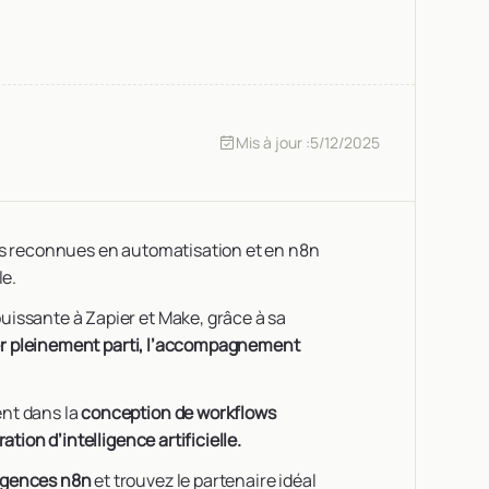
Mis à jour :
5/12/2025
us reconnues en automatisation et en n8n
le.
issante à Zapier et Make, grâce à sa
er pleinement parti, l’accompagnement
nt dans la
conception de workflows
tion d’intelligence artificielle.
 agences n8n
et trouvez le partenaire idéal