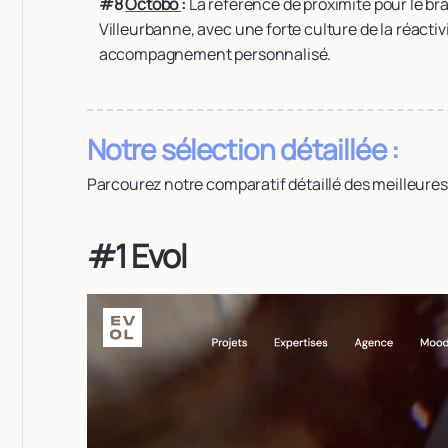
#8
Octobo
:
La référence de proximité pour le br
Villeurbanne, avec une forte culture de la réactiv
accompagnement personnalisé.
Notre sélection détaillée :
Parcourez notre comparatif détaillé des meilleur
#1 Evol