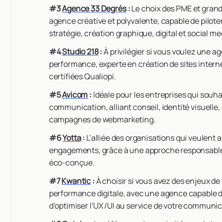
#3
Agence 33 Degrés
:
Le choix des PME et gran
agence créative et polyvalente, capable de pilo
stratégie, création graphique, digital et social me
#4
Studio 218
:
À privilégier si vous voulez une 
performance, experte en création de sites interne
certifiées Qualiopi.
#5
Avicom
:
Idéale pour les entreprises qui so
communication, alliant conseil, identité visuell
campagnes de webmarketing.
#6
Yotta
:
L’alliée des organisations qui veulent
engagements, grâce à une approche responsable e
éco-conçue.
#7
Kwantic
:
À choisir si vous avez des enjeux d
performance digitale, avec une agence capable de
d’optimiser l’UX/UI au service de votre communic