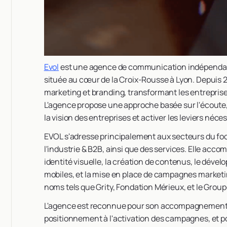
Evol
est une agence de communication indépenda
située au cœur de la Croix-Rousse à Lyon. Depuis 20
marketing et branding, transformant les entreprise
L'agence propose une approche basée sur l'écoute, l
la vision des entreprises et activer les leviers néc
EVOL s'adresse principalement aux secteurs du food 
l'industrie & B2B, ainsi que des services. Elle acco
identité visuelle, la création de contenus, le déve
mobiles, et la mise en place de campagnes marketin
noms tels que Grity, Fondation Mérieux, et le Grou
L'agence est reconnue pour son accompagnement s
positionnement à l'activation des campagnes, et po