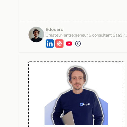
Edouard
Créateur-entrepreneur & consultant SaaS / 