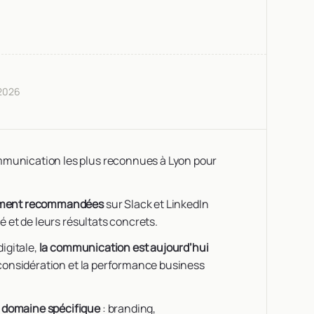
/2026
mmunication les plus reconnues à Lyon pour
ement recommandées
sur Slack et LinkedIn
té et de leurs résultats concrets.
digitale,
la communication est aujourd’hui
 considération et la performance business
n domaine spécifique
: branding,