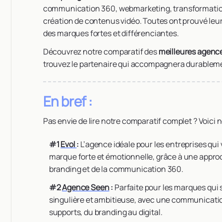
communication 360, webmarketing, transformatio
création de contenus vidéo. Toutes ont prouvé leur 
des marques fortes et différenciantes.
Découvrez notre comparatif des
meilleures agenc
trouvez le partenaire qui accompagnera durablem
En bref :
Pas envie de lire notre comparatif complet ? Voici
#1
Evol
:
L’agence idéale pour les entreprises qui
marque forte et émotionnelle, grâce à une appro
branding et de la communication 360.
#2
Agence Seen
:
Parfaite pour les marques qui
singulière et ambitieuse, avec une communicatio
supports, du branding au digital.