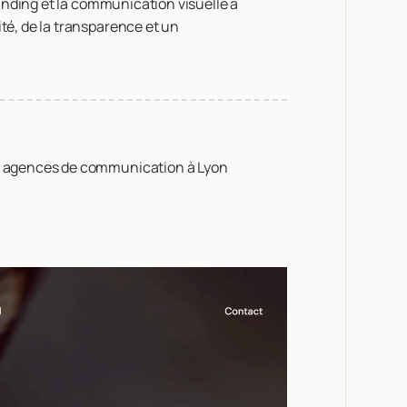
anding et la communication visuelle à
ité, de la transparence et un
es agences de communication à Lyon