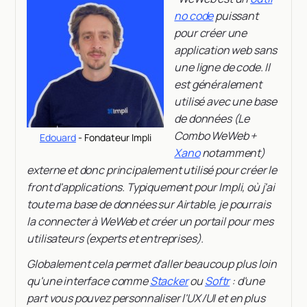
no code
puissant
pour créer une
application web sans
une ligne de code. Il
est généralement
utilisé avec une base
de données (Le
Combo WeWeb +
Edouard
- Fondateur Impli
Xano
notamment)
externe et donc principalement utilisé pour créer le
front d'applications. Typiquement pour Impli, où j'ai
toute ma base de données sur Airtable, je pourrais
la connecter à WeWeb et créer un portail pour mes
utilisateurs (experts et entreprises).
Globalement cela permet d'aller beaucoup plus loin
qu'une interface comme
Stacker
ou
Softr
: d'une
part vous pouvez personnaliser l'UX/UI et en plus