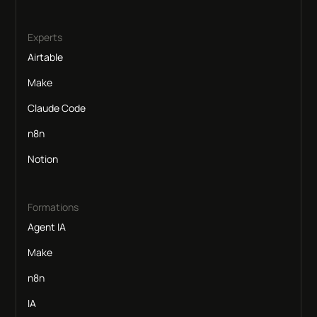
Experts
Airtable
Make
Claude Code
n8n
Notion
Formations
Agent IA
Make
n8n
IA