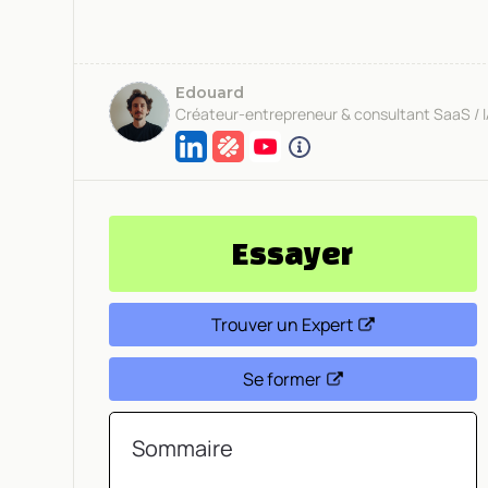
Edouard
Créateur-entrepreneur & consultant SaaS / 
Essayer
Trouver un Expert
Se former
Sommaire