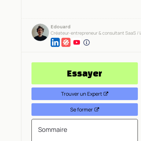
Edouard
Créateur-entrepreneur & consultant SaaS / 
Essayer
Trouver un Expert
Se former
Sommaire