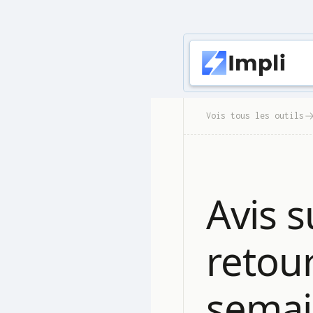
Vois tous les outils
Avis 
retou
semain