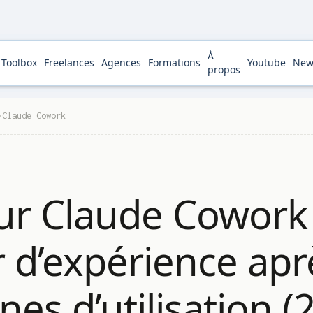
À
Toolbox
Freelances
Agences
Formations
Youtube
New
propos
Claude Cowork
sur Claude Cowork
r d’expérience apr
es d’utilisation (