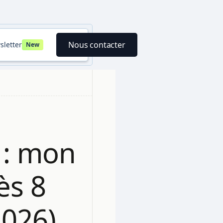
Nous contacter
sletter
New
 : mon
ès 8
2026)